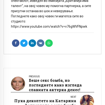
спектаклот, изведен во емисијата „Британија има
талент“, на овој човек му помогна партнерка, а сите
присутни останаа во шок и неверување.
Погледнете како овој човек ги магепса сите во
студиото:
httpv://www.youtube.com/watch?v=v76gWVFNpwk
PREVIOUS
Беше секс бомба, но
погледнете како изгледа
славната актерка денес!
NEXT
Пука деколтето на Катарина