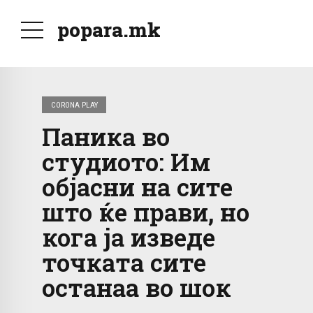
popara.mk
CORONA PLAY
Паника во
студиото: Им
објасни на сите
што ќе прави, но
кога ја изведе
точката сите
останаа во шок