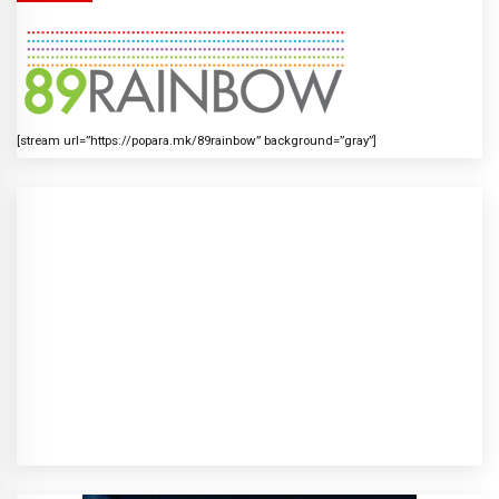
[stream url=”https://popara.mk/89rainbow” background=”gray”]