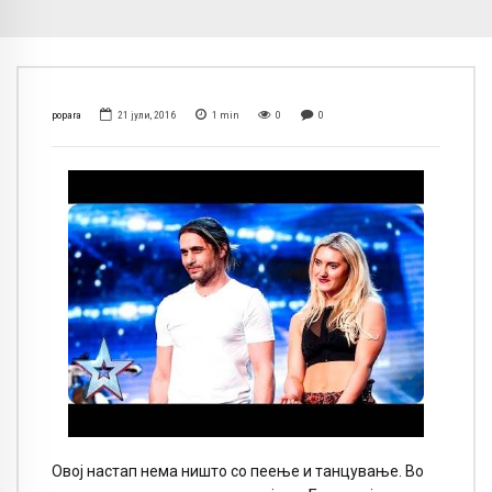
popara
21 јули, 2016
1
min
0
0
Овој настап нема ништо со пеење и танцување. Во