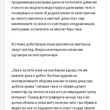
предизвикува расправа дали на пополните дами им
е место во модната индустрија и дали вакво тело е
посакувано и секси. И додека некои се категорични
во своето мислење и сметаат дека плус-сајз
манекенките се жени со очигледно нездрав вишок
килограми, останатите не мислат баш така.
И откако доби бројни лоши критики на сметка на
својот изглед, Искра на интересен начин им
одговори на сите критичари.
„Ова е за сите оние на кои барем еднаш сте им
кажале дека е дебел. Ви благодарам на
инспиративните зборови кои ми ги кажа дека сум
дебела крава “ напиша таа и го објави целиот
коментар од личноста која што ја навредувал преку
интернет. Покрај фотографијата на која таа е во
долна облека и лежи меѓу кесички чипс таа објави и
видео во кое со задоволство и сласт ги јаде своите