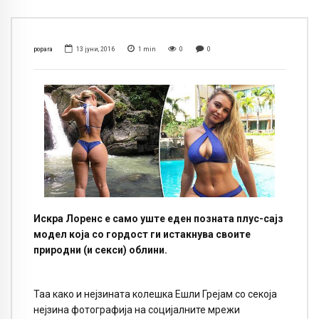
popara
13 јуни, 2016
1
min
0
0
Искра Лоренс е само уште еден позната плус-сајз
модел која со гордост ги истакнува своите
природни (и секси) облини.
Таа како и нејзината колешка Ешли Грејам со секоја
нејзина фотографија на социјалните мрежи