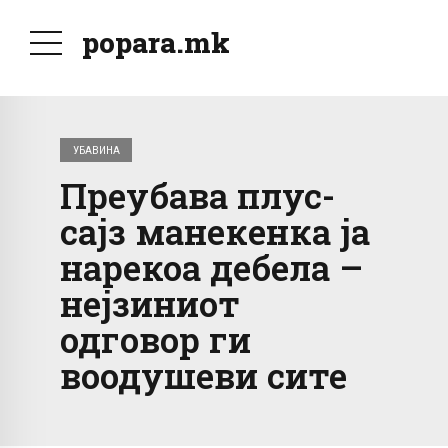
popara.mk
УБАВИНА
Преубава плус-
сајз манекенка ја
нарекоа дебела –
нејзиниот
одговор ги
воодушеви сите