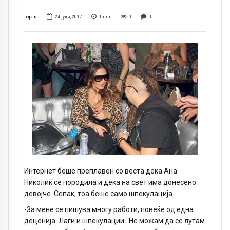
popara
24 јули, 2017
1
min
0
0
Интернет беше преплавен со веста дека Ана
Николиќ се породила и дека на свет има донесено
девојче. Сепак, тоа беше само шпекулација.
-За мене се пишува многу работи, повеќе од една
деценија. Лаги и шпекулации…Не можам да се лутам