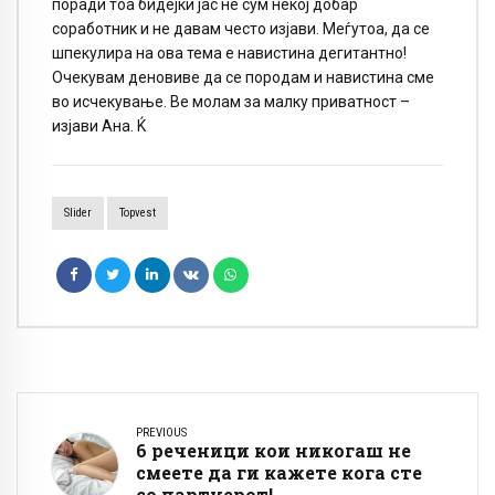
поради тоа бидејќи јас не сум некој добар
соработник и не давам често изјави. Меѓутоа, да се
шпекулира на ова тема е навистина дегитантно!
Очекувам деновиве да се породам и навистина сме
во исчекување. Ве молам за малку приватност –
изјави Ана. Ќ
Slider
Topvest
PREVIOUS
6 реченици кои никогаш не
смеете да ги кажете кога сте
со партнерот!