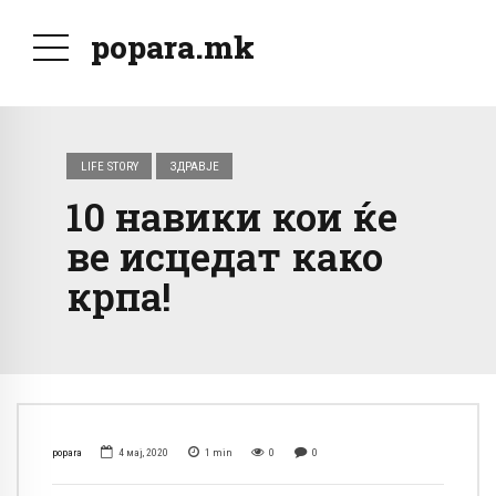
popara.mk
LIFE STORY
ЗДРАВЈЕ
10 навики кои ќе
ве исцедат како
крпа!
popara
4 мај, 2020
1
min
0
0