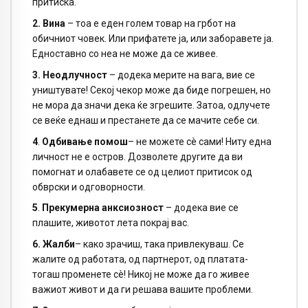
притиска.
2. Вина
– тоа е еден голем товар на грбот на
обичниот човек. Или прифатете ја, или заборавете ја.
Едноставно со неа не може да се живее.
3.
Неодлучност
– додека мерите на вага, вие се
уништувате! Секој чекор може да биде погрешен, но
не мора да значи дека ќе згрешите. Затоа, одлучете
се веќе еднаш и престанете да се мачите себе си.
4
.
Одбивање помош
– не можете сè сами! Ниту една
личност не е остров. Дозволете другите да ви
помогнат и олабавете се од целиот притисок од
обврски и одговорности.
5
.
Прекумерна анксиозност
– додека вие се
плашите, животот лета покрај вас.
6.
Жалби
– како зрачиш, така привлекуваш. Се
жалите од работата, од партнерот, од платата-
тогаш променете сè! Никој не може да го живее
важиот живот и да ги решава вашите проблеми.