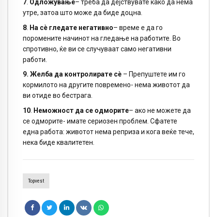
7
.
Одложување
– треба да дејствувате како да нема
утре, затоа што може да биде доцна.
8
.
На сè гледате негативно
– време е да го
поромените начинот на гледање на работите. Во
спротивно, ќе ви се случуваат само негативни
работи.
9.
Желба да контролирате сè
– Препуштете им го
кормилото на другите повремено- нема животот да
ви отиде во бестрага.
10
.
Неможност да се одморите
– ако не можете да
се одморите- имате сериозен проблем. Сфатете
една работа: животот нема реприза и кога веќе тече,
нека биде квалитетен.
Topvest