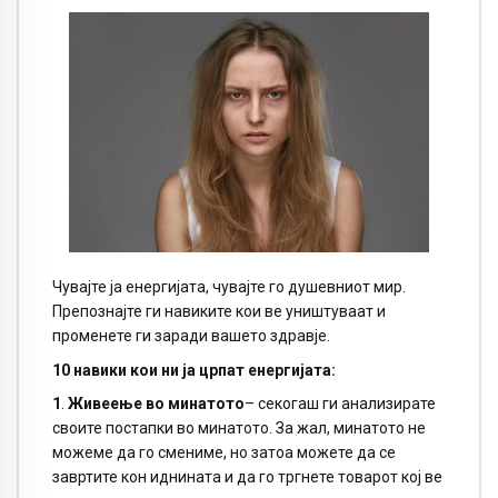
Чувајте ја енергијата, чувајте го душевниот мир.
Препознајте ги навиките кои ве уништуваат и
променете ги заради вашето здравје.
10 навики кои ни ја црпат енергијата:
1
.
Живеење во минатото
–
секогаш ги анализирате
своите постапки во минатото. За жал, минатото не
можеме да го смениме, но затоа можете да се
завртите кон иднината и да го тргнете товарот кој ве