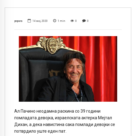
popara
14 мај, 2020
1
min
0
0
Ал Пачино неодамна раскина со 39 години
помладата девојка, израелската актерка Мејтал
Дихан, а дека навистина сака помлади девојки се
потврдило уште еден пат.