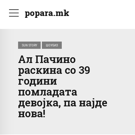
popara.mk
SUN STORY
ШОУБИЗ
Ал Пачино
раскина со 39
години
помладата
девојка, па најде
нова!