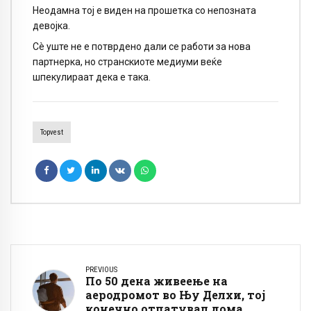
Неодамна тој е виден на прошетка со непозната
девојка.
Сè уште не е потврдено дали се работи за нова
партнерка, но странскиоте медиуми веќе
шпекулираат дека е така.
Topvest
PREVIOUS
По 50 дена живеење на
аеродромот во Њу Делхи, тој
конечно отпатувал дома