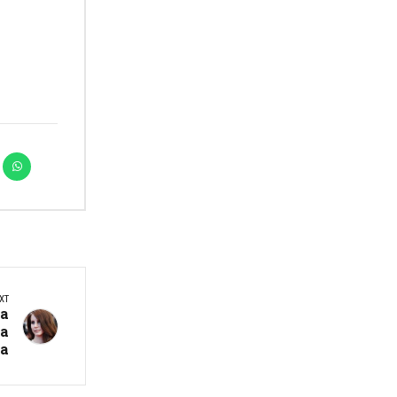
XT
 а
ја
а