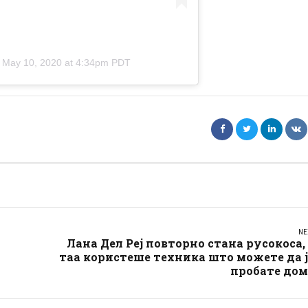
n
May 10, 2020 at 4:34pm PDT
NE
Лана Дел Реј повторно стана русокоса,
таа користеше техника што можете да 
пробате дом