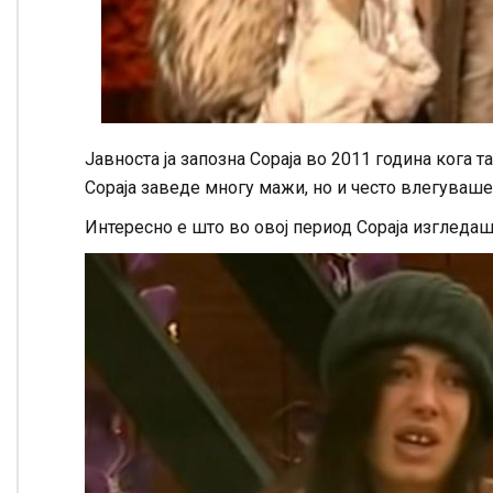
Јавноста ја запозна Сораја во 2011 година кога 
Сораја заведе многу мажи, но и често влегуваш
Интересно е што во овој период Сораја изгледаш