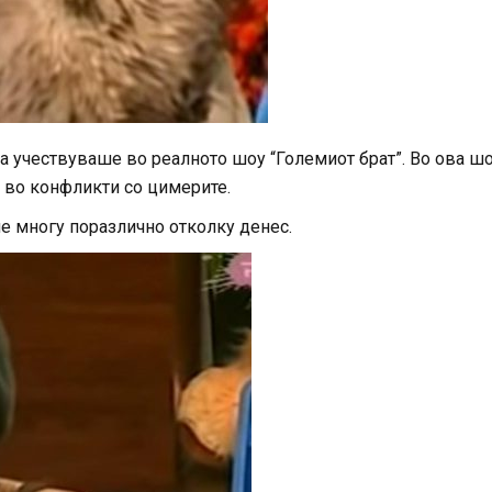
таа учествуваше во реалното шоу “Големиот брат”. Во ова ш
е во конфликти со цимерите.
е многу поразлично отколку денес.