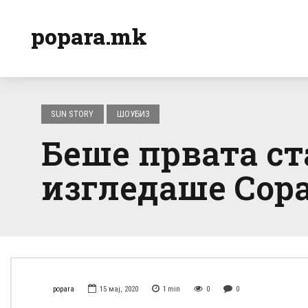
popara.mk
SUN STORY
ШОУБИЗ
Беше првата ст
изгледаше Сора
popara
15 мај, 2020
1
min
0
0