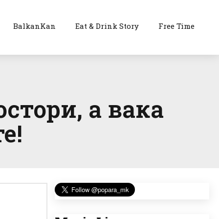
BalkanKan
Eat & Drink Story
Free Time
стори, а вака
е!