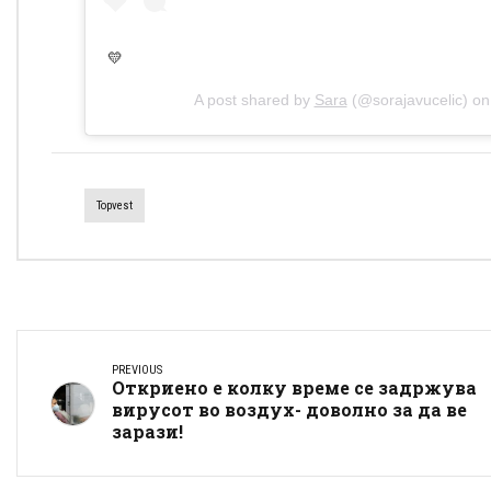
💛
A post shared by
Sara
(@sorajavucelic) o
Topvest
PREVIOUS
Откриено е колку време се задржува
вирусот во воздух- доволно за да ве
зарази!