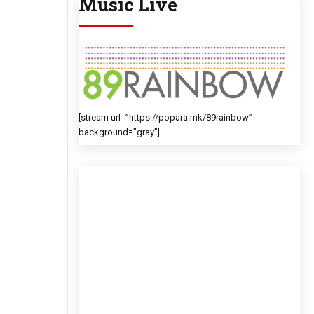
Music Live
[stream url=”https://popara.mk/89rainbow”
background=”gray”]