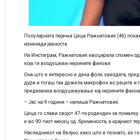
Популарната пејачка Цеца Ражнатовиќ (46) покаж
изненади јавноста.
На Инстаграм, Ражнатовиќ евоцирала спомен од 
која ги воодушеви нејзините фанови.
Она што е интересно е дека фолк sвездата, пред
дури и тогаш таа држела микрофон во рацете и пе
предизвика воодушевување кај нејзините фанов
– Јас на 9 години – напиша Ражнатовиќ.
Цеца го слави својот 47-ти роденден за помалку 
е во 90-тиот месец од бременоста, а крајниот тер
Наследникот на Велjко, како што е познато, ќе г