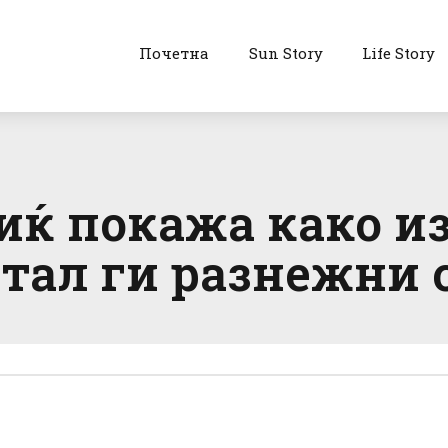
Почетна
Sun Story
Life Story
ќ покажа како из
етал ги разнежни 