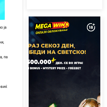
о ја
ни,
а, па
овиќ