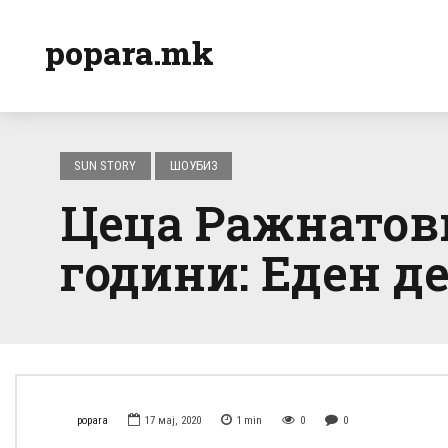
popara.mk
SUN STORY
ШОУБИЗ
Цеца Ражнатови
години: Еден д
popara
17 мај, 2020
1
min
0
0