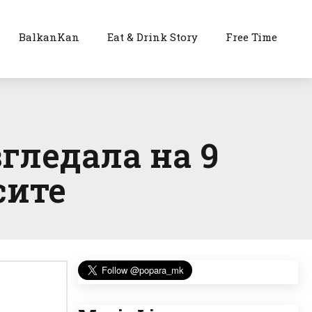
BalkanKan
Eat & Drink Story
Free Time
гледала на 9
сите