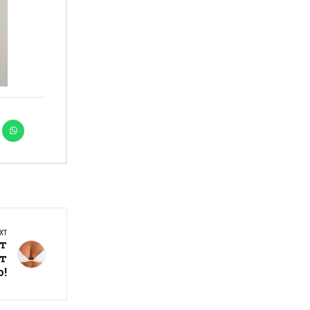
XT
ат
ат
о!