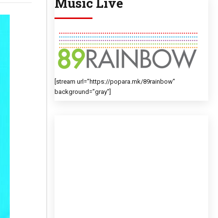
Music Live
[stream url=”https://popara.mk/89rainbow”
background=”gray”]