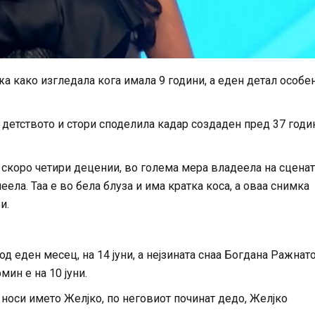
а како изгледала кога имала 9 години, а еден детал особен
детството и стори споделила кадар создаден пред 37 годи
 скоро четири децении, во голема мера владеела на сценат
ела. Таа е во бела блуза и има кратка коса, а оваа снимка
и.
од еден месец, на 14 јуни, а нејзината снаа Богдана Ражнат
мин е на 10 јуни.
о носи името Желjко, по неговиот починат дедо, Желjко