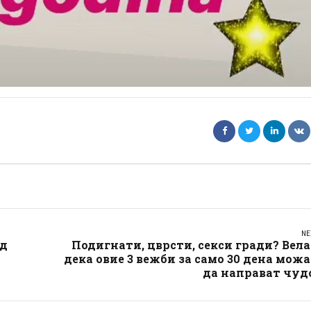
NE
од
Подигнати, цврсти, секси гради? Вел
дека овие 3 вежби за само 30 дена мож
да направат чуд