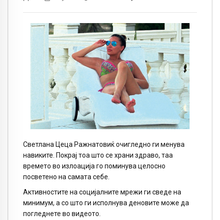
Светлана Цеца Ражнатовиќ очигледно ги менува
навиките. Покрај тоа што се храни здраво, таа
времето во излоација го поминува целосно
посветено на самата себе.
Активностите на социјалните мрежи ги сведе на
минимум, а со што ги исполнува деновите може да
погледнете во видеото.