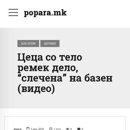
popara.mk
SUN STORY
ШОУБИЗ
Цеца со тело
ремек дело,
“слечена” на базен
(видео)
popara
5 мај, 2020
1
min
0
0