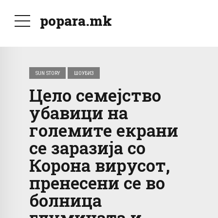
popara.mk
SUN STORY
ШОУБИЗ
Цело семејство
убавици на
големите екрани
се заразија со
Корона вирусот,
пренесени се во
болница
глумицата и