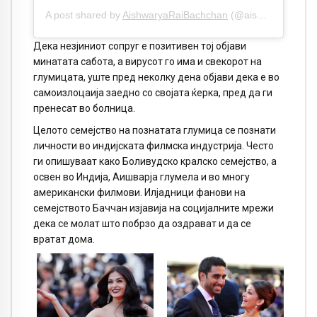
A post shared by
AishwaryaRaiBachchan
(@aishwaryaraibachchan_arb) on
Дека незјиниот сопруг е позитивен тој објави
минатата сабота, а вирусот го има и свекорот на
глумицата, уште пред неколку дена објави дека е во
самоизлоцаија заедно со својата ќерка, пред да ги
пренесат во болница.
Целото семејство на познатата глумица се познати
личности во индијската филмска индустрија. Често
ги опишуваат како Боливудско кралско семејство, а
освен во Индија, Aишварја глумела и во многу
американски филмови. Илјадници фанови на
семејството Баччан изјавија на социјалните мрежи
дека се молат што побрзо да оздрават и да се
вратат дома.