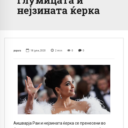
нејзината ќерка
popara
18 јули, 2020
2
min
0
0
Аишварја Раи и нејзината ќерка се пренесени во