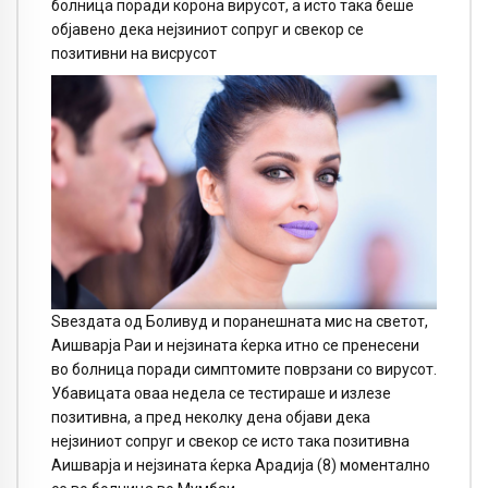
болница поради корона вирусот, а исто така беше
објавено дека нејзиниот сопруг и свекор се
позитивни на висрусот
Sвездата од Боливуд и поранешната мис на светот,
Аишварја Раи и нејзината ќерка итно се пренесени
во болница поради симптомите поврзани со вирусот.
Убавицата оваа недела се тестираше и излезе
позитивна, а пред неколку дена објави дека
нејзиниот сопруг и свекор се исто така позитивна
Аишварја и нејзината ќерка Aрадија (8) моментално