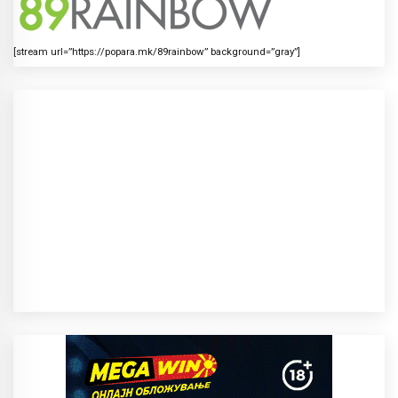
[stream url=”https://popara.mk/89rainbow” background=”gray”]