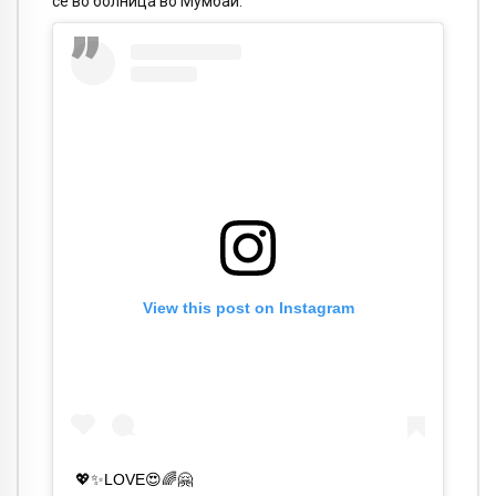
се во болница во Мумбаи.
View this post on Instagram
💖✨LOVE😍🌈🤗