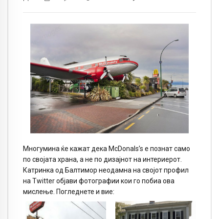
Многумина ќе кажат дека McDonals’s е познат само
по својата храна, а не по дизајнот на интериерот.
Катринка од Балтимор неодамна на својот профил
на Twitter објави фотографии кои го побиа ова
мислење. Погледнете и вие: