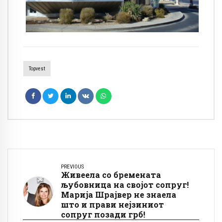
Topvest
PREVIOUS
Живеела со бремената
љубовница на својот сопруг!
Марија Шрајвер не знаела
што и прави нејзиниот
сопруг позади грб!