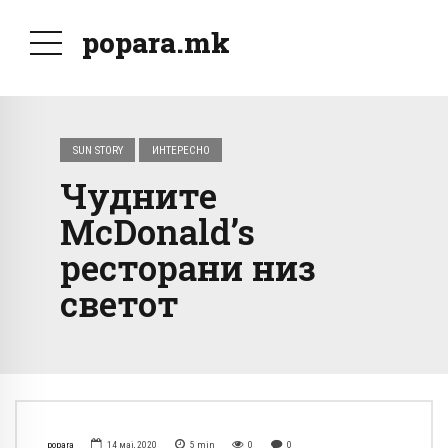
popara.mk
SUN STORY
ИНТЕРЕСНО
Чудните
McDonald’s
ресторани низ
светот
popara
14 мај, 2020
5
min
0
0