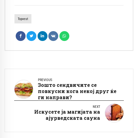
Topvest
PREVIOUS
Зошто сендвичите се
повкусни кога некој друг ќе
ги направи?
NEXT
Искусете ја магијата на
ајурведската сауна