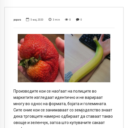
popara
5 мај, 2020
3
min
0
0
Производите кои се наоѓаат на полиците во
маркетите изгледаат идентично и не варираат
многу во однос на формата, бојата и големината.
Сите оние кои се занимаваат со земјоделство знаат
дека трговците намерно одбираат да ставаат такво
овошје и зеленчук, затоа што купувачите сакаат