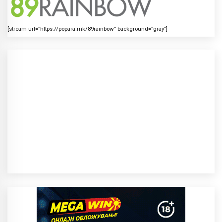
[stream url=”https://popara.mk/89rainbow” background=”gray”]