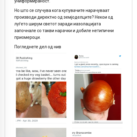
униформираност.
Но што се случува кога купувачите нарачуваат
производи директно од земјоделците? Некои од
луѓето ширум светот заради иазолацијата
започнале со такви нарачки и добиле нетипични
приомероци.
Погледнете дел од нив