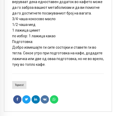
веруваат дека едноставен додаток во кафето може
да го забрза вашиот метаболизам и да ви помогне
да го достигнете посакуваниот број на вагата.
3/4 чаша кокосово масло
1/2 чаша мед
1 лажица цимет
по избор: 1 лажица какао
Подготовка:
Добро измешајте ги сите состојки и ставете ги во
тегла. Секое утро при подготовка на кафе, додадете
лажичка или две од оваа подготовка, но не во врело,
туку во топло кафе.
Topvest