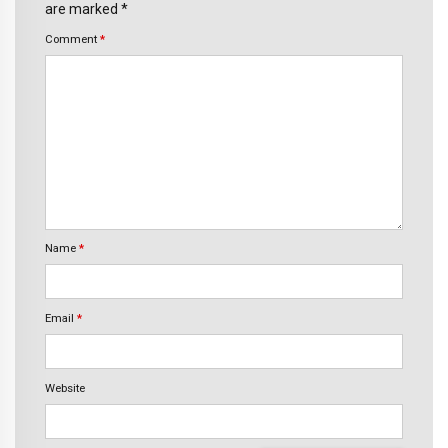
are marked *
Comment
*
Name
*
Email
*
Website