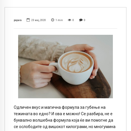
popara
23 мај, 2020
1
min
0
0
Одличен вкус и магична формула за губење на
тежината во едно? И ова е можно! Се разбира, не е
буквално волшебна формула која ќе ви помогне да
се ослободите од вишокот килограми, но многумина