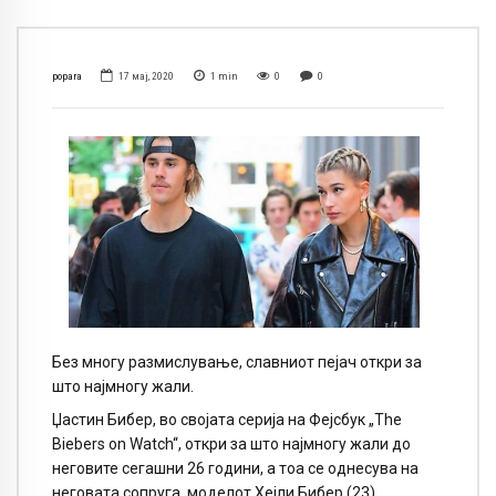
popara
17 мај, 2020
1
min
0
0
Без многу размислување, славниот пејач откри за
што најмногу жали.
Џастин Бибер, во својата серија на Фејсбук „The
Biebers on Watch“, откри за што најмногу жали до
неговите сегашни 26 години, а тоа се однесува на
неговата сопруга, моделот Хејли Бибер (23).