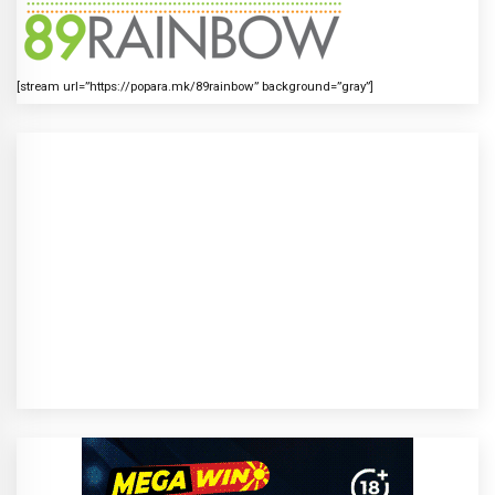
[stream url=”https://popara.mk/89rainbow” background=”gray”]