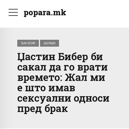
popara.mk
SUN STORY
ШОУБИЗ
Џастин Бибер би
сакал да го врати
времето: Жал ми
е што имав
сексуални односи
пред брак