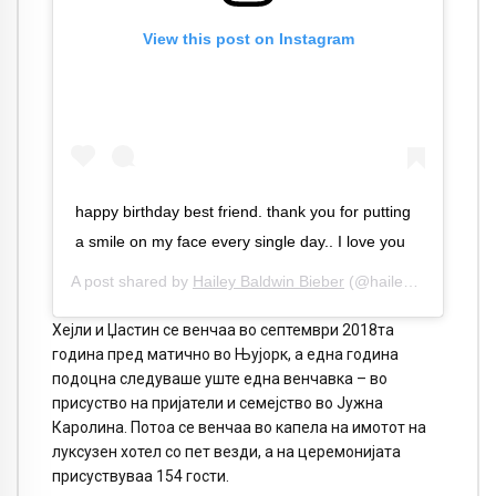
View this post on Instagram
happy birthday best friend. thank you for putting
a smile on my face every single day.. I love you
A post shared by
Hailey Baldwin Bieber
(@haileybieber) on
M
Хејли и Џастин се венчаа во септември 2018та
година пред матично во Њујорк, а една година
подоцна следуваше уште една венчавка – во
присуство на пријатели и семејство во Јужна
Каролина. Потоа се венчаа во капела на имотот на
луксузен хотел со пет везди, а на церемонијата
присуствуваа 154 гости.