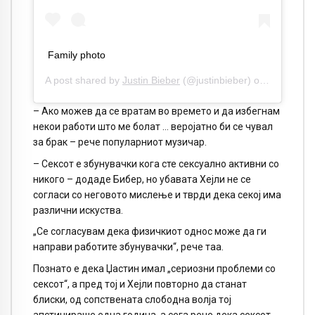
Family photo
A post shared by
Justin Bieber
(@justinbieber) on
May 15, 2
– Ако можев да се вратам во времето и да избегнам
некои работи што ме болат … веројатно би се чувал
за брак – рече популарниот музичар.
– Сексот е збунувачки кога сте сексуално активни со
никого – додаде Бибер, но убавата Хејли не се
согласи со неговото мислење и тврди дека секој има
различни искуства.
„Се согласувам дека физичкиот однос може да ги
направи работите збунувачки“, рече таа.
Познато е дека Џастин имал „сериозни проблеми со
сексот“, а пред тој и Хејли повторно да станат
блиски, од сопствената слободна волја тој