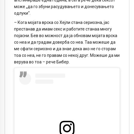
апстинираше една година, а сега рече дека сексот
може „да го збуни расудувањето и донесувањето
одлуки“.
– Кога мојата врска со Хејли стана сериозна, јас
престанав да имам секс и работите станаа многу
појасни. Бев во можност да ја обновам мојата врска
со неа и да градам доверба со неа. Таа можеше да
ме сфати сериозно и да знае дека ако не го сторам
тоа со неа, не го правам со некој друг. Можеше да ми
верува во тоа – рече Бибер.