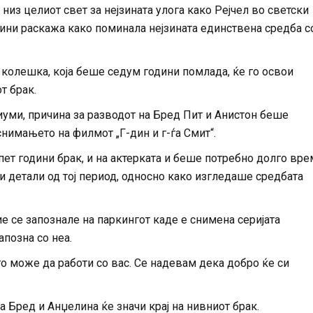
низ целиот свет за нејзината улога како Рејчел во светски
одини раскажа како поминала нејзината единствена средба с
 колешка, која беше седум години помлада, ќе го освои
т брак.
уми, причина за разводот на Бред Пит и Анистон беше
снимањето на филмот „Г-дин и г-ѓа Смит“.
пет години брак, и на актерката и беше потребно долго вр
и детали од тој период, односно како изгледаше средбата
 тие се запознале на паркингот каде е снимена серијата
запозна со неа.
о може да работи со вас. Се надевам дека добро ќе си
а Бред и Анџелина ќе значи крај на нивниот брак.