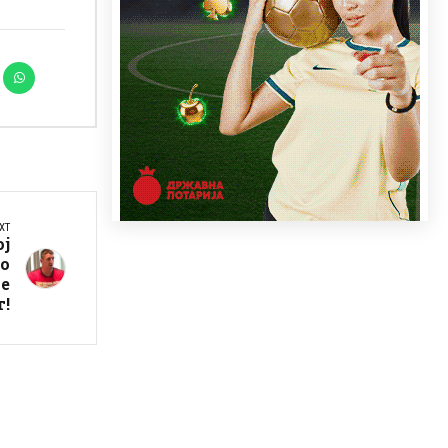
XT
ој
со
е
!