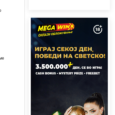
о
еме