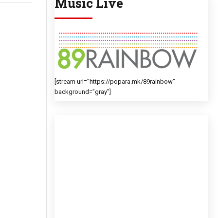
Music Live
[stream url=”https://popara.mk/89rainbow”
background=”gray”]