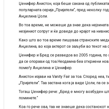
Џенифер Анистон, која беше сакана од публиката 
популарната серија „Пријатели“, пред неколку г
Анџелина Џоли.
Во тоа време, не можеше да знае дека нејзината
незјиниот сопруг и ќе доведе до крајот на нивнио
Како што во тоа време пишуваа странските меди
Анџелина, во која актерот се заљуби во текот на 
Џенифер и Бред се разведоа во 2005 година, по 
да се опорави од тоа.Неодамна беа откриени нов
помеѓу Анџелина и Џенифер.
Анистон изјави на Vanity Fair за тоа. Според неа,
„Пријатели“. Таа застана кога ја виде Џоли, па се 
Тогаш Џенифер рече: „Бред е многу возбуден шт
поминете.“
Коа го рече ова, таа не знаеше дека состанокот н