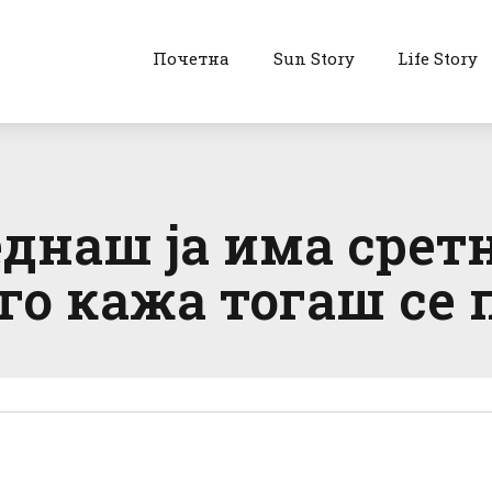
Почетна
Sun Story
Life Story
днаш ја има срет
 го кажа тогаш се 