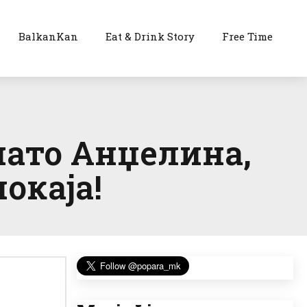
BalkanKan
Eat & Drink Story
Free Time
нато Анџелина,
покаја!