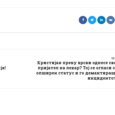
NE
Кристијан преку врски однесе св
ја!
пријател на лекар? Тој се огласи 
опширен статус и го демантираш
инцидентот