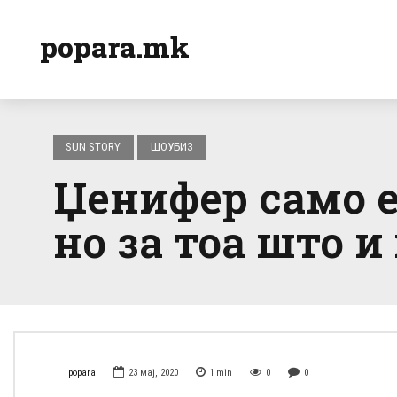
popara.mk
SUN STORY
ШОУБИЗ
Џенифер само е
но за тоа што и
popara
23 мај, 2020
1
min
0
0