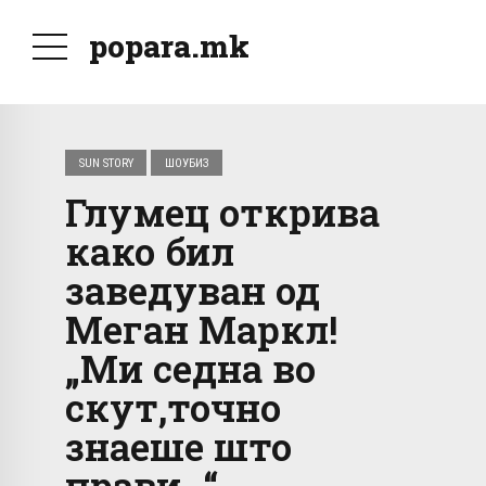
popara.mk
SUN STORY
ШОУБИЗ
Глумец открива
како бил
заведуван од
Меган Маркл!
„Ми седна во
скут,точно
знаеше што
прави…“