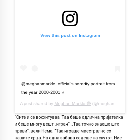
View this post on Instagram
@meghanmarkle_official’s sorority portrait from
the year 2000-2001 ⭐️
A post shared by
Meghan Markle 🔵
(@meghanmarkle_official) on
“Сите и се восхитуваа. Таа беше одлична пријателка
и беше многу вешт „играч“. „Таа точно знаеше што
прави“, вели Нема. “Таа играше маестрално со
нашите срца. На една забава седеше на скутот. Ние