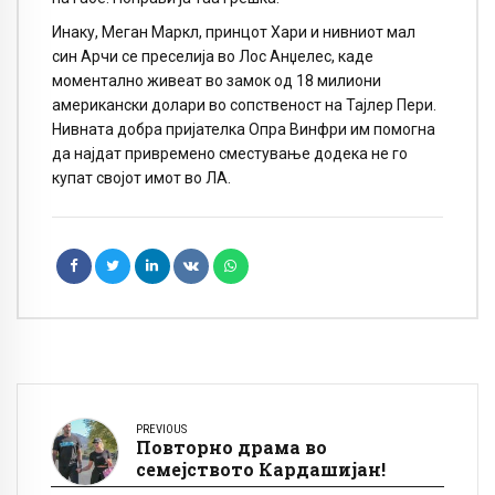
Инаку, Меган Маркл, принцот Хари и нивниот мал
син Арчи се преселија во Лос Анџелес, каде
моментално живеат во замок од 18 милиони
американски долари во сопственост на Тајлер Пери.
Нивната добра пријателка Опра Винфри им помогна
да најдат привремено сместување додека не го
купат својот имот во ЛА.
PREVIOUS
Повторно драма во
семејството Кардашијан!