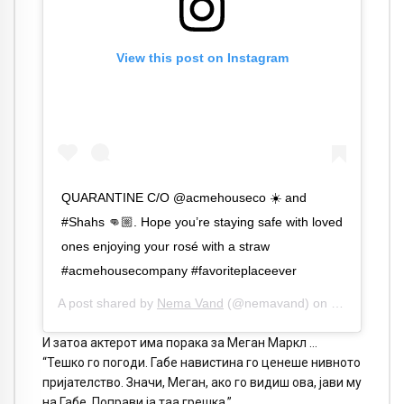
View this post on Instagram
QUARANTINE C/O @acmehouseco ☀️ and
#Shahs 👊🏼. Hope you’re staying safe with loved
ones enjoying your rosé with a straw
#acmehousecompany #favoriteplaceever
A post shared by
Nema Vand
(@nemavand) on
Mar 13, 202
И затоа актерот има порака за Меган Маркл …
“Тешко го погоди. Габе навистина го ценеше нивното
пријателство. Значи, Меган, ако го видиш ова, јави му
на Габе. Поправи ја таа грешка.”