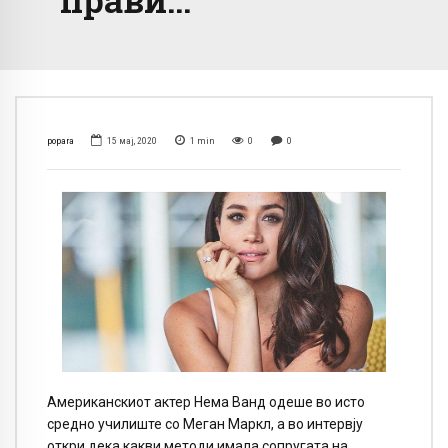
popara
15 мај, 2020
1
min
0
0
Американскиот актер Нема Ванд одеше во исто
средно училиште со Меган Маркл, а во интервју
откри дека какви методи имала сопругата на