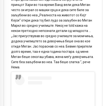
принцот Хари во тоа време.Ванд вели дека Меган
често си играл со машки срца и дека сите биле за
заљубени во неа „Реалноста на животот со Кејт
Кејси“ откри дека тој бил лудо за заљубен во Меган
Маркл во средно училиште. Никој не told кажа на
некои претходно непознати детали од младоста …
„Јас присуствував во средно училиште за момчиња,
додека училиштето за девојчиња беше она во кое
отиде Меган. Јас пораснав со неа. Бевме пријатели
долго време, таа е една година постара. од мене.
Меган беше секогаш убава, жена меѓу девојчињата.
Сите беа заљубени во неа. Таа беше слатка “, рече
Нема.