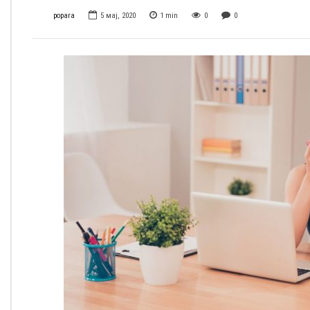
popara
5 мај, 2020
1
min
0
0