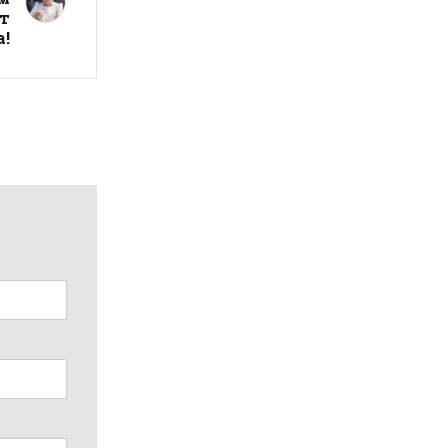
от
а!