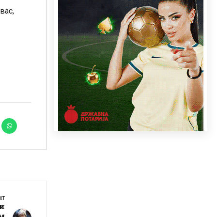
вас,
XT
и
ам