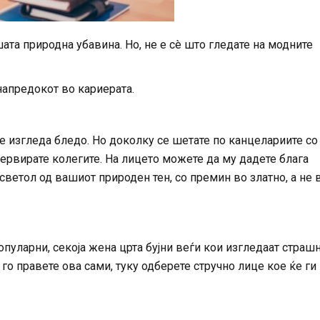
ата природна убавина. Но, не е сè што гледате на модните
напредокот во кариерата.
 не изгледа бледо. Но доколку се шетате по канцелариите со
 нервирате колегите. На лицето можете да му дадете блага
светол од вашиот природен тен, со премин во златно, а не 
опуларни, секоја жена црта бујни веѓи кои изгледаат страшн
 го правете ова сами, туку одберете стручно лице кое ќе ги