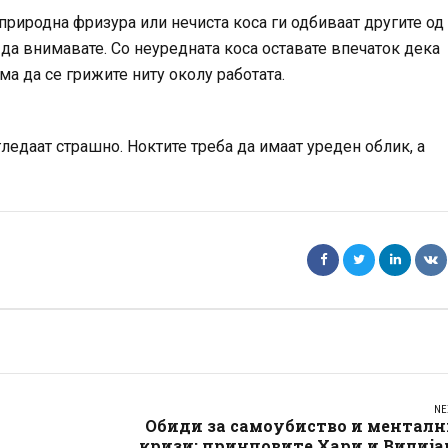
природна фризура или нечиста коса ги одбиваат другите од 
да внимавате. Со неуредната коса оставате впечаток дека
ма да се грижите ниту околу работата.
ледаат страшно. Ноктите треба да имаат уреден облик, а
NE
Обиди за самоубиство и менталн
кризи: принцовите Хари и Вилиј