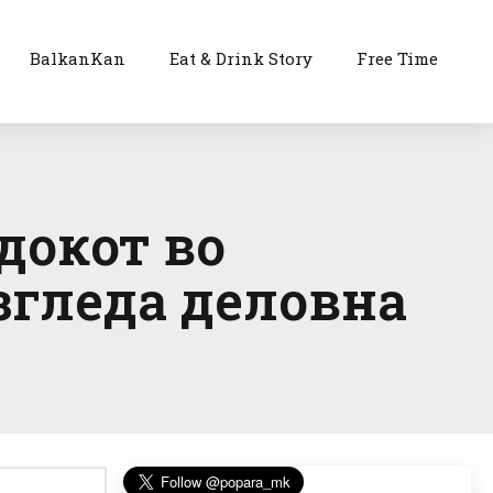
BalkanKan
Eat & Drink Story
Free Time
докот во
изгледа деловна