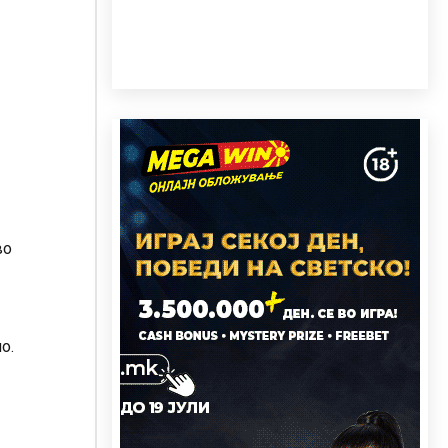
во
о.