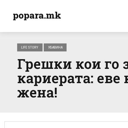
popara.mk
LIFE STORY
УБАВИНА
Грешки кои го 
кариерата: еве 
жена!