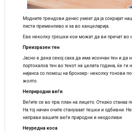
Модните трендови денес умеат да ја сокријат наш
писти применливо и за во канцеларија.
Еве неколку грешки кои можат да ви пречат во 
Преизразен тен
Јасно е дека секој сака да има исончан тен и да
портокалов тен во текот на целата година, ќе ги
нијанса со помош на бронзер- неколку тонови по
жолто.
Неприродни веѓи
Веѓите се во прв план на лицето. Откако станаа п
На тој начин очите стануваат тешки и одбивни. Не
направи вашите веѓи природни и неодоливи.
Неуредна коса