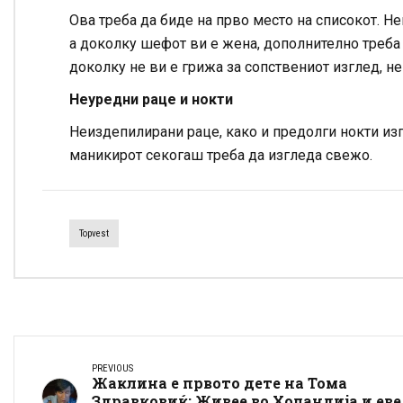
Ова треба да биде на прво место на списокот. Не
а доколку шефот ви е жена, дополнително треба 
доколку не ви е грижа за сопствениот изглед, не
Неуредни раце и нокти
Неиздепилирани раце, како и предолги нокти изг
маникирот секогаш треба да изгледа свежо.
Topvest
PREVIOUS
Жаклина е првото дете на Тома
Здравковиќ: Живее во Холандија и еве