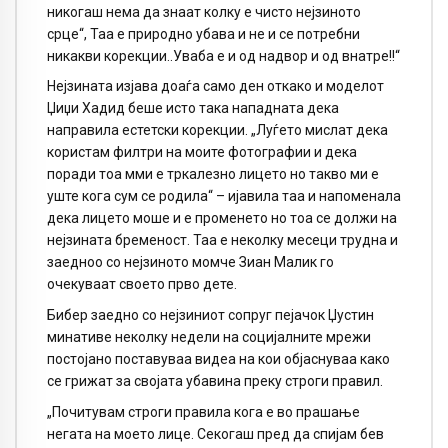
никогаш нема да знаат колку е чисто нејзиното
срце“, Таа е природно убава и не и се потребни
никакви корекции..Уваба е и од надвор и од внатре!!“
Нејзината изјава доаѓа само ден откако и моделот
Џиџи Хадид беше исто така нападната дека
направила естетски корекции. „Луѓето мислат дека
користам филтри на моите фотографии и дека
поради тоа мми е тркалезно лицето но такво ми е
уште кога сум се родила“ – ијавила таа и напоменала
дека лицето моше и е променето но тоа се должи на
нејзината бременост. Таа е неколку месеци трудна и
заедноо со нејзиното момче Зиан Малик го
очекуваат своето прво дете.
Бибер заедно со нејзиниот сопруг пејачок Џустин
минативе неколку недели на социјалните мрежи
постојано поставуваа видеа на кои објаснуваа како
се грижат за својата убавина преку строги правил.
„Почитувам строги правила кога е во прашање
негата на моето лице. Секогаш пред да спијам бев