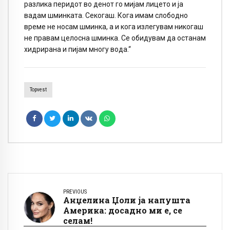
разлика перидот во денот го мијам лицето и ја
вадам шминката. Секогаш. Кога имам слободно
време не носам шминка, а и кога излегувам никогаш
не правам целосна шминка. Се обидувам да останам
хидрирана и пијам многу вода.“
Topvest
PREVIOUS
Анџелина Џоли ја напушта
Америка: досадно ми е, се
селам!