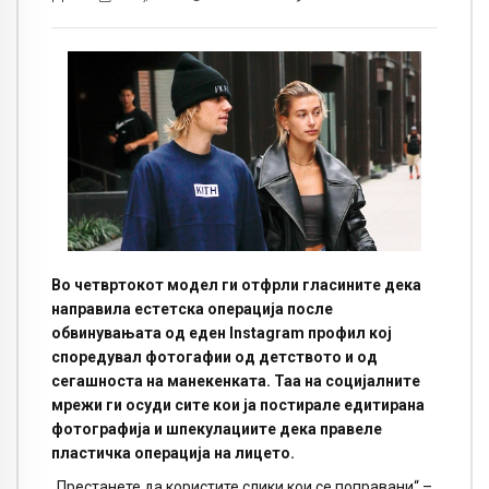
Во четвртокот модел ги отфрли гласините дека
направила естетска операција после
обвинувањата од еден
Instagram
профил кој
споредувал фотогафии од детството и од
сегашноста на манекенката. Таа на социјалните
мрежи ги осуди сите кои ја постирале едитирана
фотографија и шпекулациите дека правеле
пластичка операција на лицето.
„Престанете да користите слики кои се поправани“ –