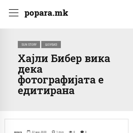
popara.mk
SUN STORY
ШОУБИЗ
Хајли Бибер вика
дека
фотографијата е
едитирана
popara
22 мај, 2020
1
min
0
0