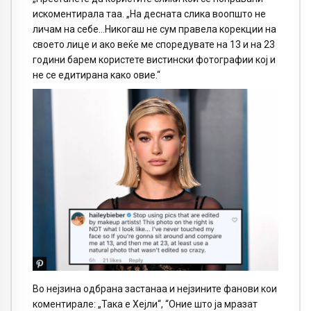
искоментирала таа. „На десната слика воопшто не
личам на себе…Никогаш не сум правела корекции на
своето лице и ако веќе ме споредувате на 13 и на 23
години барем користете вистински фотографии кој и
не се едитирана како овие.“
Во нејзина одбрана застанаа и нејзините фанови кои
коментирале: „Така е Хејли“, “Оние што ја мразат