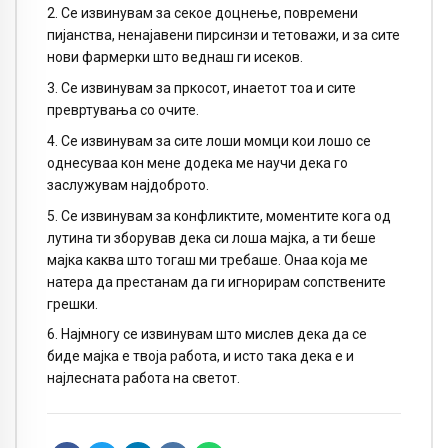
2. Се извинувам за секое доцнење, повремени
пијанства, ненајавени пирсинзи и тетоважи, и за сите
нови фармерки што веднаш ги исеков.
3. Се извинувам за пркосот, инаетот тоа и сите
превртувања со очите.
4. Се извинувам за сите лоши момци кои лошо се
однесуваа кон мене додека ме научи дека го
заслужувам најдоброто.
5. Се извинувам за конфликтите, моментите кога од
лутина ти зборував дека си лоша мајка, а ти беше
мајка каква што тогаш ми требаше. Онаа која ме
натера да престанам да ги игнорирам сопствените
грешки.
6. Најмногу се извинувам што мислев дека да се
биде мајка е твоја работа, и исто така дека е и
најлесната работа на светот.