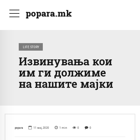
popara.mk
LIFE STORY
Извинувања кои
им ги должиме
на нашите мајки
popara
11 мај, 2020
1
min
0
0