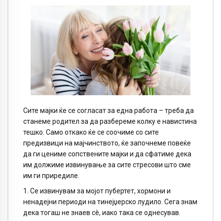
Сите мајки ќе се согласат за една работа – треба да
станеме родител за да разбереме колку е навистина
тешко. Само откако ќе се соочиме со сите
предизвици на мајчинството, ќе започнеме повеќе
да ги цениме сопствените мајки и да сфатиме дека
им должиме извинување за сите стресови што сме
им ги приредиле.
1. Се извинувам за мојот пубертет, хормони и
ненадејни периоди на тинејџерско лудило. Сега знам
дека тогаш не знаев сè, иако така се однесував.