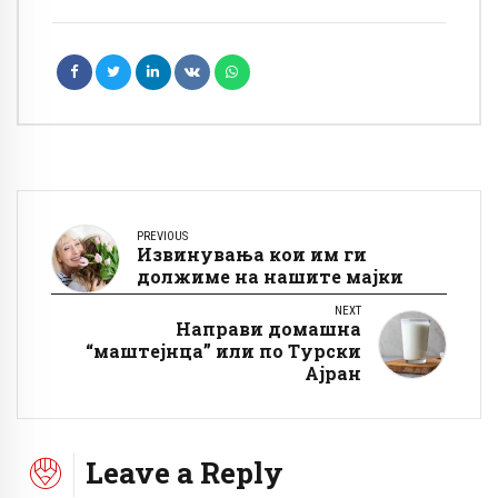
PREVIOUS
Извинувања кои им ги
должиме на нашите мајки
NEXT
Направи домашна
“маштејнца” или по Турски
Ајран
Leave a Reply