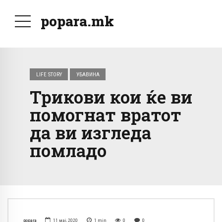
popara.mk
LIFE STORY
УБАВИНА
Трикови кои ќе ви
помогнат вратот
да ви изгледа
помладо
popara
11 мај, 2020
1
min
0
0