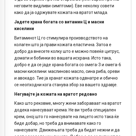
неговите видливи симптоми). Еве неколку совети
како да ја одржувате кожата на вратот млада.
Јадете храна богата со витамин Ц и масни
киселини
Витаминот Ц го стимулира производството на
колаген што ја прави кожата еластична. Затоа е
добро да внесете колку што е можно повеќе цитрус,
домати и бобинки во вашата исхрана. Исто така,
добро е да се јаде храна богата со омега-3 и омега-6
масни киселини: маслиново масло, сина риба, ореви
и авокадо. Тие ја хранат кожата одвнатре и обично
се неопходни кога станува збор за вашето здравје.
Негувајте ја кожата на вратот редовно
Како што рековме, многу жени забораваат на вратот
додека нанесуваат крема. Не ви треба специјален
крем, оној што го нанесувате на лицето исто така ќе
биде добар, но треба да внимавате како го
нанесувате. Движењата треба да бидат нежни и да