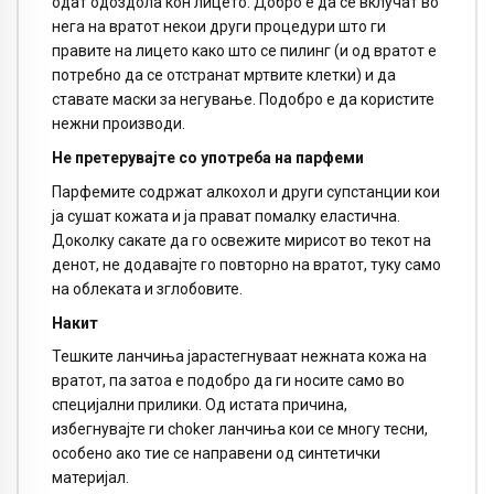
одат одоздола кон лицето. Добро е да се вклучат во
нега на вратот некои други процедури што ги
правите на лицето како што се пилинг (и од вратот е
потребно да се отстранат мртвите клетки) и да
ставате маски за негување. Подобро е да користите
нежни производи.
Не претерувајте со употреба на парфеми
Парфемите содржат алкохол и други супстанции кои
ја сушат кожата и ја прават помалку еластична.
Доколку сакате да го освежите мирисот во текот на
денот, не додавајте го повторно на вратот, туку само
на облеката и зглобовите.
Накит
Тешките ланчиња јарастегнуваат нежната кожа на
вратот, па затоа е подобро да ги носите само во
специјални прилики. Од истата причина,
избегнувајте ги choker ланчиња кои се многу тесни,
особено ако тие се направени од синтетички
материјал.