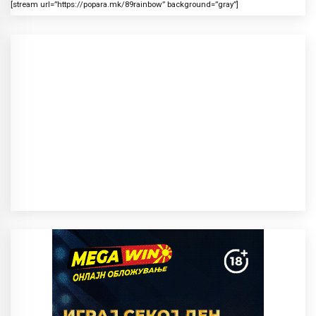
[stream url=”https://popara.mk/89rainbow” background=”gray”]