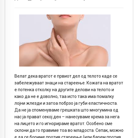
Велат дека вратот е првиот дел од телото каде се
забележуваат знаци на стареење. Кожата на вратот
е потенка отколку на другите делови на телото и
како да не е доволно, таа исто така има помалку
лојни жлезди и затоа побрзо ја губи еластичноста.
Да не ја споменуваме грешката што многумина од
нас ја прават секој ден – нанесуваме крема за нега
на лицето и го игнорираме вратот. Особено сме
склони да го правиме тоа во младоста. Сепак, можно
е да се бориме против стареење (или барем против