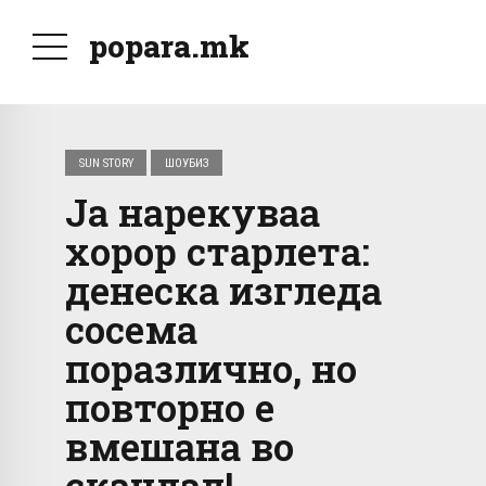
popara.mk
SUN STORY
ШОУБИЗ
Ја нарекуваа
хорор старлета:
денеска изгледа
сосема
поразлично, но
повторно е
вмешана во
скандал!