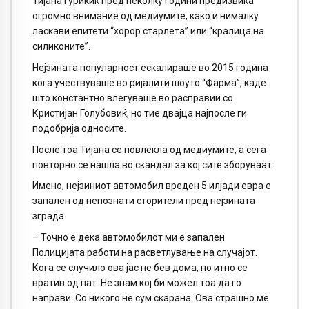
Тијана Ѓуриќиќ пред неколку години предизвика
огромно внимание од медиумите, како и нималку
ласкави епитети “хорор старлета” или “кралица на
силиконите”.
Нејзината популарност ескалираше во 2015 година
кога учествуваше во ријалити шоуто “Фарма”, каде
што константно влегуваше во расправии со
Кристијан Голубовиќ, но тие двајца најпосле ги
подобрија односите.
После тоа Тијана се повлекла од медиумите, а сега
повторно се нашла во скандал за кој сите зборуваат.
Имено, нејзиниот автомобил вреден 5 илјади евра е
запален од непознати сторители пред нејзината
зграда.
– Точно е дека автомобилот ми е запален.
Полицијата работи на расветлување на случајот.
Кога се случило ова јас не бев дома, но итно се
вратив од пат. Не знам кој би можел тоа да го
направи. Со никого не сум скарана. Ова страшно ме