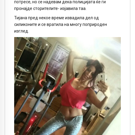
потресе, но се надевам дека полицијата ќе ги
пронајде сторителите- изјавила таа.
Тијана пред некое време извадила дел од
силиконите и се вратила на многу поприроден
изглед.