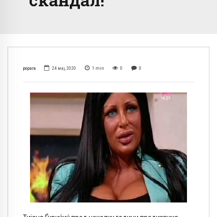
popara
24 мај, 2020
1
min
0
0