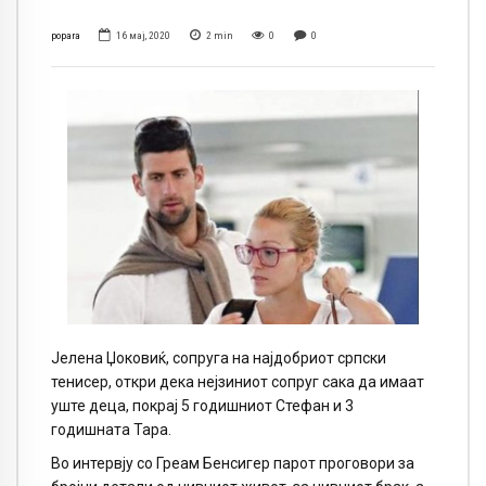
popara
16 мај, 2020
2
min
0
0
Јелена Џоковиќ, сопруга на најдобриот српски
тенисер, откри дека нејзиниот сопруг сака да имаат
уште деца, покрај 5 годишниот Стефан и 3
годишната Тара.
Во интервју со Греам Бенсигер парот проговори за