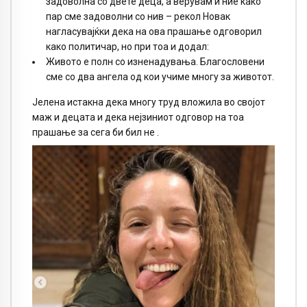
задоволна со двете деца, а верувам и ние како
пар сме задоволни со нив – рекол Новак
нагласувајќки дека на ова прашање одговорил
како политичар, но при тоа и додал:
Живото е полн со изненадувања. Благословени
сме со два ангела од кои учиме многу за животот.
Јелена истакна дека многу труд вложила во својот
маж и децата и дека нејзиниот одговор на тоа
прашање за сега би бил не .