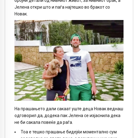
бројни детали од нивниот живот, за нивниот брак, а
Јелена откри што и паѓа најтешко во бракот со
Новак.
На прашањето дали сакаат уште деца Новак веднаш
одговорил да, додека пак Јелена се изјаснила дека
не би сакала повеќе да раѓа.
Тоа е тешко прашање бидејќи моментално сум