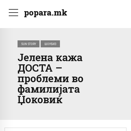
popara.mk
SUN STORY
ШОУБИЗ
Јелена кажа
ДОСТА –
проблеми во
фамилијата
Џоковиќ