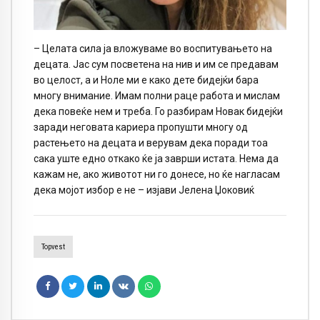
– Целата сила ја вложуваме во воспитувањето на
децата. Јас сум посветена на нив и им се предавам
во целост, а и Ноле ми е како дете бидејќи бара
многу внимание. Имам полни раце работа и мислам
дека повеќе нем и треба. Го разбирам Новак бидејќи
заради неговата кариера пропушти многу од
растењето на децата и верувам дека поради тоа
сака уште едно откако ќе ја заврши истата. Нема да
кажам не, ако животот ни го донесе, но ќе нагласам
дека мојот избор е не – изјави Јелена Џоковиќ
Topvest