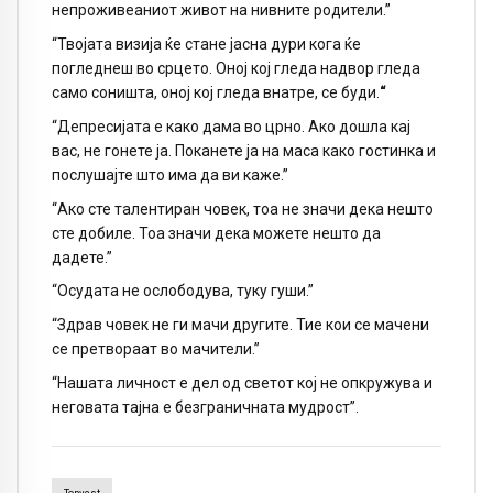
непроживеаниот живот на нивните родители.”
“Твојата визија ќе стане јасна дури кога ќе
погледнеш во срцето. Оној кој гледа надвор гледа
само соништа, оној кој гледа внатре, се буди.
“
“Депресијата е како дама во црно. Ако дошла кај
вас, не гонете ја. Поканете ја на маса како гостинка и
послушајте што има да ви каже.”
“Ако сте талентиран човек, тоа не значи дека нешто
сте добиле. Тоа значи дека можете нешто да
дадете.”
“Осудата не ослободува, туку гуши.”
“Здрав човек не ги мачи другите. Тие кои се мачени
се претвораат во мачители.”
“Нашата личност е дел од светот кој не опкружува и
неговата тајна е безграничната мудрост”.