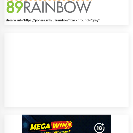
[stream url=”https://popara.mk/89rainbow” background=”gray”]