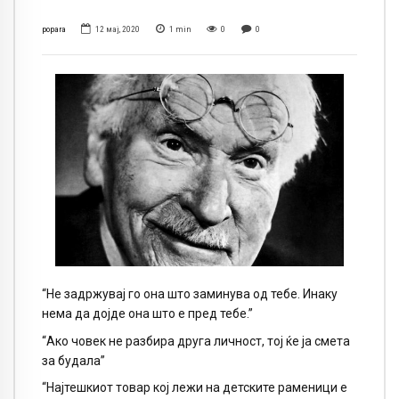
popara
12 мај, 2020
1
min
0
0
“Не задржувај го она што заминува од тебе. Инаку
нема да дојде она што е пред тебе.”
“Ако човек не разбира друга личност, тој ќе ја смета
за будала”
“Најтешкиот товар кој лежи на детските раменици е