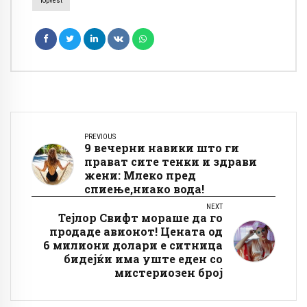
Topvest
PREVIOUS
9 вечерни навики што ги
прават сите тенки и здрави
жени: Млеко пред
спиење,ниако вода!
NEXT
Тејлор Свифт мораше да го
продаде авионот! Цената од
6 милиони долари е ситница
бидејќи има уште еден со
мистериозен број