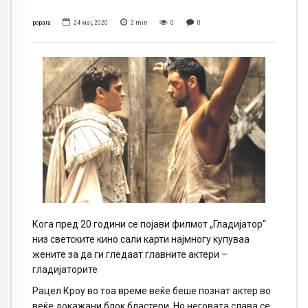
popara
24 мај, 2020
2
min
0
0
Кога пред 20 години се појави филмот „Гладијатор“
низ светските кино сали карти најмногу купуваа
жените за да ги гледаат главните актери –
гладијаторите
Рацел Кроу во тоа време веќе беше познат актер во
веќе докажани блок бластери. Но неговата слава се