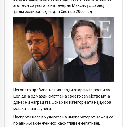
зголеми со улогата на генерал Максимус со овој
филм режиран од Ридли Скот во 2000 год.
Неговото пробивање низ гладијаторските арени со
цел да ја одмазди смртта на своето семејство му ја
донесе и наградата Оскар во категоријата најдобра
машка главна улога.
Наспроти него во улогата на имеператорот Комод се
појави Жоакин Феникс, како главен негативец.