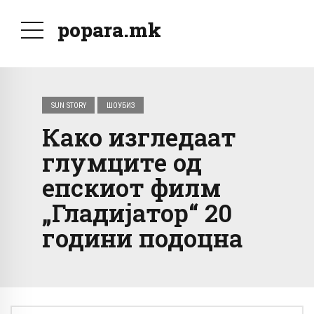
popara.mk
SUN STORY
ШОУБИЗ
Како изгледаат
глумците од
епскиот филм
„Гладијатор“ 20
години подоцна