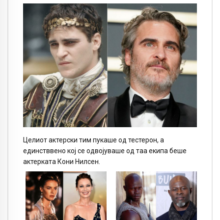
Целиот актерски тим пукаше од тестерон, а
единстввено кој се одвојуваше од таа екипа беше
актерката Кони Нилсен.