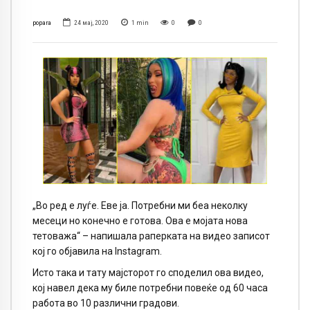
popara
24 мај, 2020
1
min
0
0
„Во ред е луѓе. Еве ја. Потребни ми беа неколку
месеци но конечно е готова. Ова е мојата нова
тетоважа“ – напишала раперката на видео записот
кој го објавила на Instagram.
Исто така и тату мајсторот го споделил ова видео,
кој навел дека му биле потребни повеќе од 60 часа
работа во 10 различни градови.