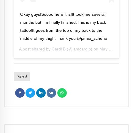
Okay guys!Soooo here it is!It took me several
months but I’m finally finished.This is my back
tattoo!It goes from the top of my back to the
middle of my thigh.Thank you @jamie_schene
A post shared by
Cardi B
(@iamcardib) on
May 22, 2020 at 12:51pm PDT
Topvest