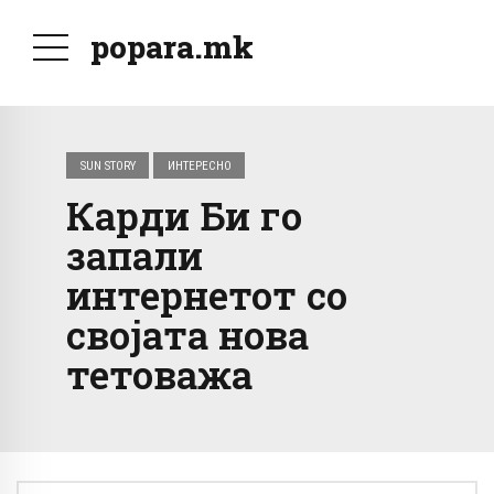
popara.mk
SUN STORY
ИНТЕРЕСНО
Карди Би го
запали
интернетот со
својата нова
тетоважа