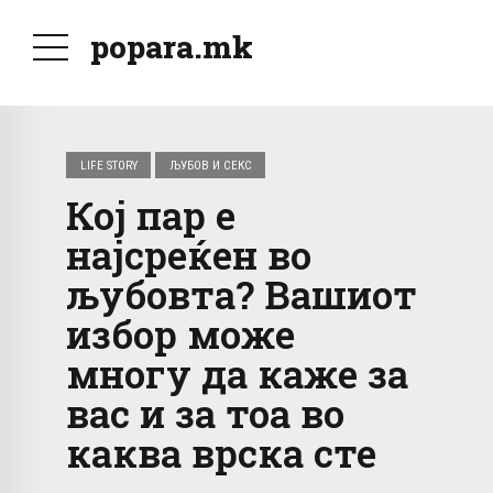
popara.mk
LIFE STORY
ЉУБОВ И СЕКС
Кој пар е
најсреќен во
љубовта? Вашиот
избор може
многу да каже за
вас и за тоа во
каква врска сте