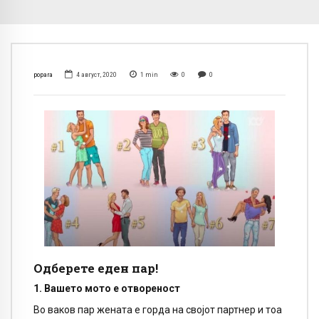
popara
4 август, 2020
1
min
0
0
Одберете еден пар!
1. Вашето мото е отвореност
Во ваков пар жената е горда на својот партнер и тоа