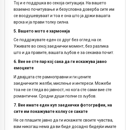
Тој и е поддршка во секоја ситуација. На вашето
взаемно почитување и безусловна доверба сите им
се воодушевуваат и тоа е она што ја држи вашата
врска и ја прави толку силна.
5. Вашето мото е хармонија
Се поддржувате еден со друг без оглед на се.
Уживате во секој заеднички момент, без разлика
што и да правите, вашата љубов е за секаква почит.
6. Вие не сте пар кој сака да ги искажува јавно
емоциите
И двајцата сте рамноправни и ги цените
заедничките желби, мислење и интереси. Можеби
тоа не се гледа во јавност, но кога сте сами вие сте
романтични. Сродни души полни со љубов.
7. Вие имате еден куп заеднички фотографии, на
сите им покажувате колку се сакате
Не се плашите јавно да ги искажете своите чувства,
вам никогаш нема да ви биде досадно бидејќи имате