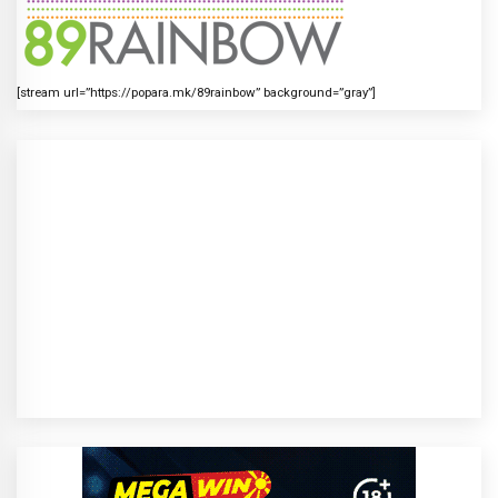
[stream url=”https://popara.mk/89rainbow” background=”gray”]