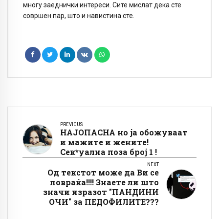
многу заеднички интереси. Сите мислат дека сте
совршен пар, што и навистина сте.
PREVIOUS
НАЈОПАСНА но ја обожуваат
и мажите и жените!
Сек*уална поза број 1 !
NEXT
Од текстот може да Ви се
повраќа!!!! Знаете ли што
значи изразот "ПАНДИНИ
ОЧИ" за ПЕДОФИЛИТЕ???