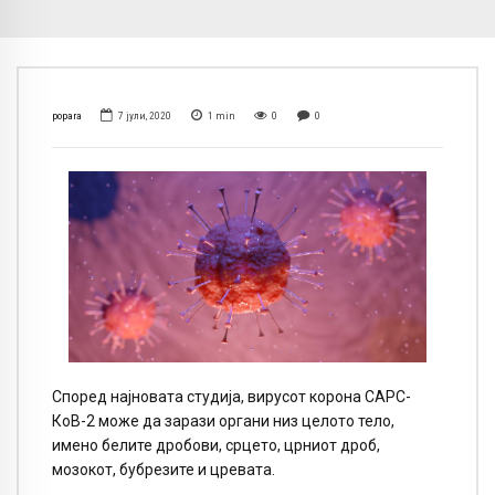
popara
7 јули, 2020
1
min
0
0
Според најновата студија, вирусот корона САРС-
КоВ-2 може да зарази органи низ целото тело,
имено белите дробови, срцето, црниот дроб,
мозокот, бубрезите и цревата.