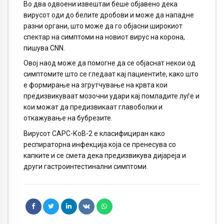
Во два одвоени извештаи беше објавено дека
вирусот оди до белите дробови и може да нападне
разни органи, што може да го објасни широкиот
спектар на симптоми на новиот вирус на корона,
пишува CNN.
Овој наод може да помогне да се објаснат некои од
симптомите што се гледаат кај пациентиte, како што
е формирање на згрутчување на крвта кои
предизвикуваат мозочни удари кај помладите луѓе и
кои можат да предизвикаат главоболки и
откажување на бубрезите.
Вирусот САРС-КоВ-2 е класифициран како
респираторна инфекција која се пренесува со
капките и се смета дека предизвикува дијареја и
други гастроинтестинални симптоми.