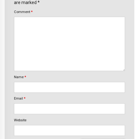
are marked *
Comment
*
Name
*
Email
*
Website