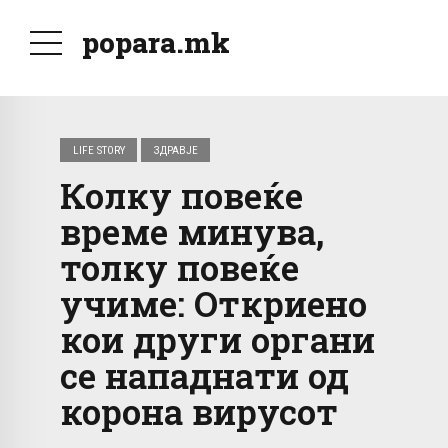
popara.mk
LIFE STORY
ЗДРАВЈЕ
Колку повеќе
време минува,
толку повеќе
учиме: Откриено
кои други органи
се нападнати од
корона вирусот