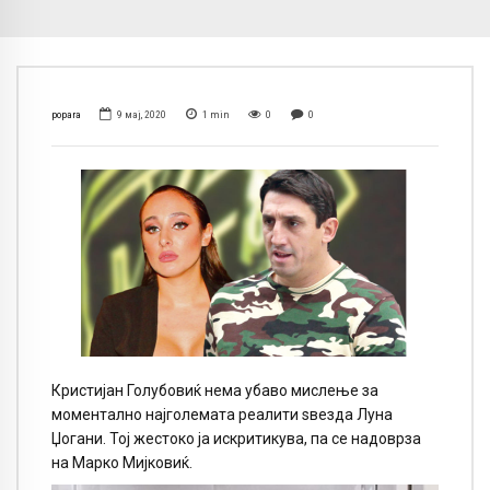
popara
9 мај, 2020
1
min
0
0
Кристијан Голубовиќ нема убаво мислење за
моментално најголемата реалити ѕвезда Луна
Џогани. Тој жестоко ја искритикува, па се надоврза
на Марко Миjковиќ.