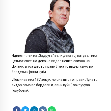
Идниот член на „Задруга“ вели дека тој патувал низ
целиот свет, но дека не видел нешто слично на
Џогани, а тоа што го прави Луна го видел само во
бордели и јавни куќи.
„Поминав низ 137 земји, но она што го прави Луна го
видов само во бордели и јавни куќи“, заклучува
Голубовиќ.