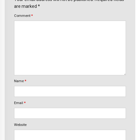
are marked *
Comment
*
Name
*
Email
*
Website