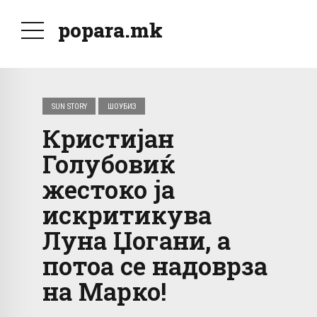
popara.mk
SUN STORY
ШОУБИЗ
Кристијан
Голубовиќ
жестоко ја
искритикува
Луна Џогани, а
потоа се надоврза
на Марко!