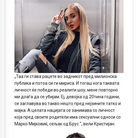
„Таа ги става рацете во задникот пред милионска
публика и потоа си ги мириса. И тогаш кога таквата
личност ќе победи во реалити шоу, мене повторно
ми доаѓа да се убијам. Еј, девојка од 20тина години,
се заглавува во такво нешто пред нејзините татко и
мајка. А целата нацијата се занимава со личност
која пред своите родители има сексуални односи со
Марко Миjковиќ, сељак од Брус “, вели Кристијан.