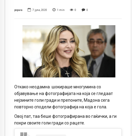
popara
7 јули, 2020
1
min
0
0
Откако неодамна шокираше многумина со
објавување на фотографијата на која се гледаат
нејзините голи гради и препоните, Мадона сега
повторно сподели фотографија на која е гола.
Овој пат, таа беше фотографирана во гаќички, а ги
покри своите голи гради со рацете.