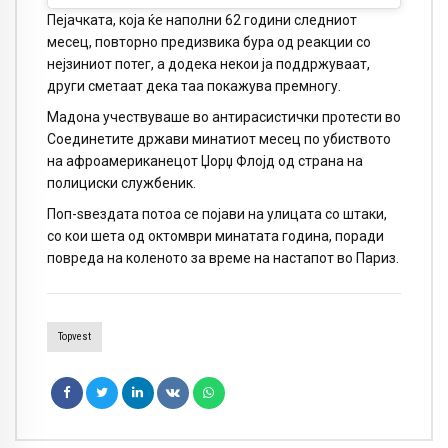
Пејачката, која ќе наполни 62 години следниот
месец, повторно предизвика бура од реакции со
нејзиниот потег, а додека некои ја поддржуваат,
други сметаат дека таа покажува премногу.
Мадона учествуваше во антирасистички протести во
Соединетите држави минатиот месец по убиството
на афроамериканецот Џорџ Флојд од страна на
полициски службеник.
Поп-ѕвездата потоа се појави на улицата со штаки,
со кои шета од октомври минатата година, поради
повреда на коленото за време на настапот во Париз.
Topvest