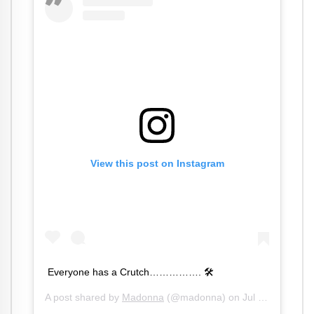
View this post on Instagram
Everyone has a Crutch……………. 🛠
A post shared by
Madonna
(@madonna) on
Jul 6, 2020 at 7:10pm PDT