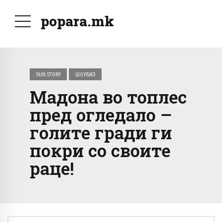
popara.mk
SUN STORY
ШОУБИЗ
Мадона во топлес
пред огледало –
голите гради ги
покри со своите
раце!