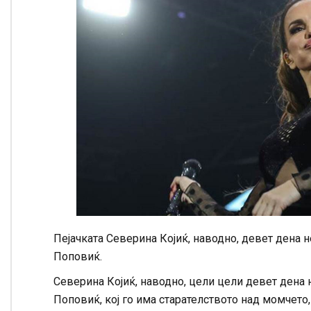
Пејачката Северина Којиќ, наводно, девет дена н
Поповиќ.
Северина Којиќ, наводно, цели цели девет дена 
Поповиќ, кој го има старателството над момчето