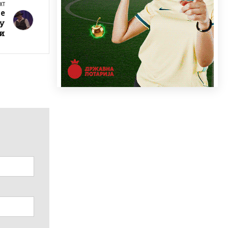
XT
е
гу
и