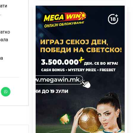
пати
.
татко
рала
ма