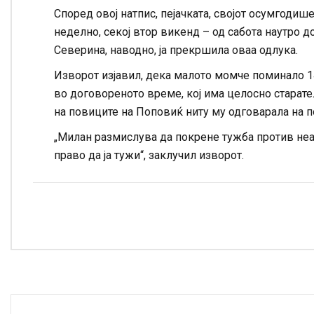
Според овој натпис, пејачката, својот осумгодиш
неделно, секој втор викенд – од сабота наутро 
Северина, наводно, ја прекршила оваа одлука.
Изворот изјавил, дека малото момче поминало 14 
во договореното време, кој има целосно старат
на повиците на Поповиќ ниту му одговарала на по
„Милан размислува да покрене тужба против неа.
право да ја тужи“, заклучил изворот.