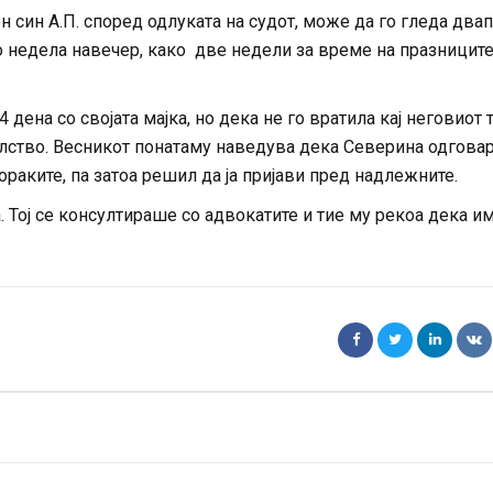
ен син А.П. според одлуката на судот, може да го гледа два
до недела навечер, како две недели за време на празниците
дена со својата мајка, но дека не го вратила кај неговиот 
елство. Весникот понатаму наведува дека Северина одгова
раките, па затоа решил да ја пријави пред надлежните.
 Тој се консултираше со адвокатите и тие му рекоа дека и