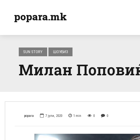
popara.mk
SUN STORY
ШОУБИЗ
Милан Поповиќ 
popara
7 јули, 2020
1
min
0
0