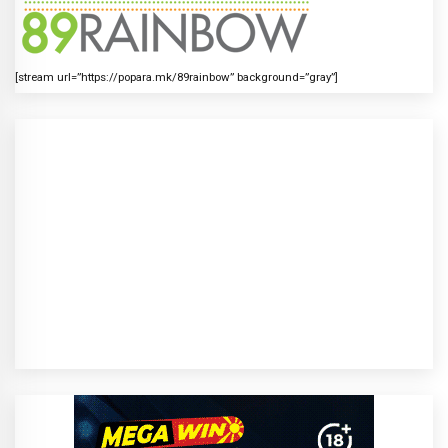
[stream url=”https://popara.mk/89rainbow” background=”gray”]