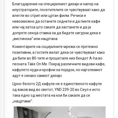
Благодарение на специјалниот дизајн и напор на
илустраторите, посетителите се чувствуваат како да
влегле во стрип или цртан филм. Речиси е
невозможно да останете седнети и да пиете кафе
или чај затоа што сакате да застанете и да ја
допрете секоја ставка за да бидете сигурни дека е
„вистинскa“ или нацртана.
Коментарите на социјалните мрежи се претежно
позитивни, а гостите велат дека се чувствуваат како
да биле во 80-тите и прошетале низ бендот А-hа во
песната Take On Me. Покрај различните видови кафе,
кафулето нуди и крофни за појадок, но најголемиот
адут е секако самиот дизајн.
Црно-белото 2Д кафуле не е единственото кафуле
од ваков вид во светот, YND 239-20 во Сеул е исто
така едно од местата на кои би сакале да се
„нацртаме“.