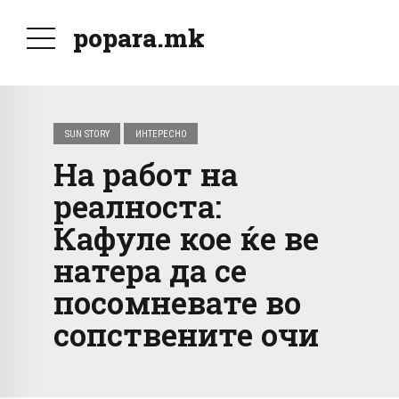
popara.mk
SUN STORY
ИНТЕРЕСНО
На работ на
реалноста:
Кафуле кое ќе ве
натера да се
посомневате во
сопствените очи