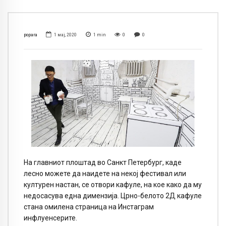
popara
1 мај, 2020
1
min
0
0
На главниот плоштад во Санкт Петербург, каде
лесно можете да наидете на некој фестивал или
културен настан, се отвори кафуле, на кое како да му
недосасува една димензија. Црно-белото 2Д кафуле
стана омилена страница на Инстаграм
инфлуенсерите.