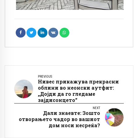
PREVIOUS
Нивес прикажува прекрасни
облини во неонски аутфит:
„Дојди да го гледаме
зајдисонцето“
NEXT
Дали знаевте: Зошто
отворањето чадор во вашиот
дом носи несреќа?