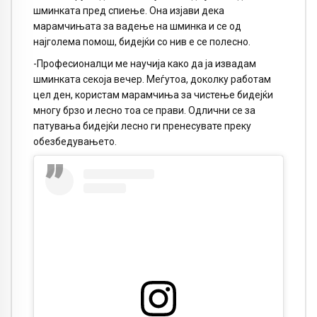
шминката пред спиење. Она изјави дека
марамчињата за вадење на шминка и се од
најголема помош, бидејќи со нив е се полесно.
-Професионалци ме научија како да ја извадам
шминката секоја вечер. Меѓутоа, доколку работам
цел ден, користам марамчиња за чистење бидејќи
многу брзо и лесно тоа се прави. Одлични се за
патувања бидејќи лесно ги пренесувате преку
обезбедувањето.