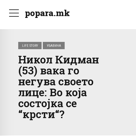
popara.mk
LIFE STORY
УБАВИНА
Никол Кидман
(53) вака го
негува своето
лице: Во која
состојка се
“крсти“?