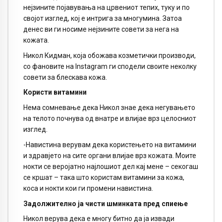
нејзините појавувања на црвениот тепих, туку и по
својот изглед, кој е интрига за многумина. Затоа
денес ви ги носиме нејзините совети за нега на
кожата.
Никол Кидман, која обожава козметички производи,
со фановите на Instagram ги сподели своите неколку
совети за блескава кожа.
Користи витамини
Нема сомневање дека Никол знае дека негувањето
на телото почнува од внатре и влијае врз целосниот
изглед.
-Навистина верувам дека користењето на витамини
и здравјето на сите органи влијае врз кожата. Моите
нокти се веројатно најлошиот дел кај мене – секогаш
се кршат – така што користам витамини за кожа,
коса и нокти кои ги промени навистина.
Задолжително ја чисти шминката пред спиење
Никол верува дека е многу битно да ја извади