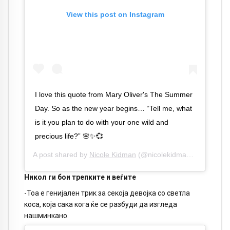
View this post on Instagram
I love this quote from Mary Oliver's The Summer
Day. So as the new year begins… “Tell me, what
is it you plan to do with your one wild and
precious life?” 🌸✨💞
A post shared by
Nicole Kidman
(@nicolekidman) on
Jan 1,
Никол ги бои трепките и веѓите
-Тоа е генијален трик за секоја девојка со светла
коса, која сака кога ќе се разбуди да изгледа
нашминкано.