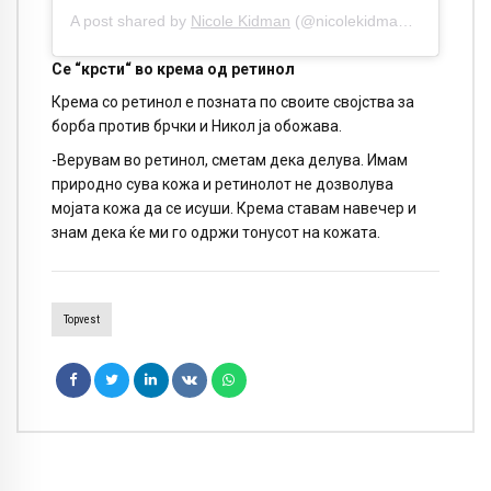
A post shared by
Nicole Kidman
(@nicolekidman) on
Jan 12
Се “крсти“ во крема од ретинол
Крема со ретинол е позната по своите својства за
борба против брчки и Никол ја обожава.
-Верувам во ретинол, сметам дека делува. Имам
природно сува кожа и ретинолот не дозволува
мојата кожа да се исуши. Крема ставам навечер и
знам дека ќе ми го одржи тонусот на кожата.
Topvest