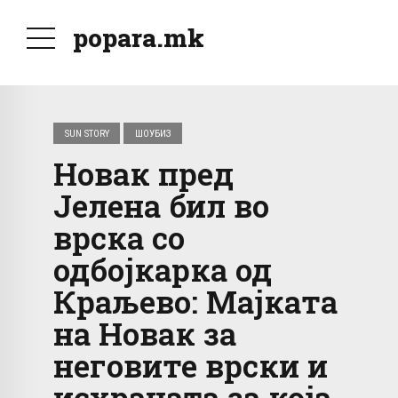
popara.mk
SUN STORY
ШОУБИЗ
Новак пред
Јелена бил во
врска со
одбојкарка од
Краљево: Мајката
на Новак за
неговите врски и
исхраната за која