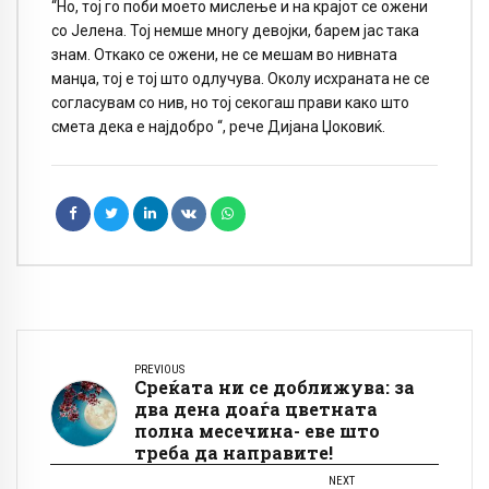
“Но, тој го поби моето мислење и на крајот се ожени
со Јелена. Тој немше многу девојки, барем јас така
знам. Откако се ожени, не се мешам во нивната
манџа, тој е тој што одлучува. Околу исхраната не се
согласувам со нив, но тој секогаш прави како што
смета дека е најдобро “, рече Дијана Џоковиќ.
PREVIOUS
Среќата ни се доближува: за
два дена доаѓа цветната
полна месечина- еве што
треба да направите!
NEXT