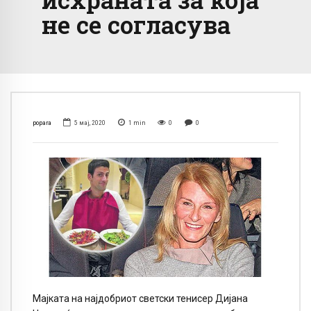
не се согласува
popara
5 мај, 2020
1
min
0
0
Мајката на најдобриот светски тенисер Дијана