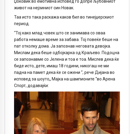
Џоковиќ во емотивна исповед го допре љубовниот
живот на нејзиниот син Новак.
Таа исто така раскажа каков бил во тинејџерскиот
период.
“Тој како млад човек што се занимава со оваа
работа немаше време за забава. Тој повеќе беше на
пат отколку дома. Ја запознав неговата девојка.
Мислам дека беше одбојкарка од Краљево. Подоцна
се запознавме со Јелена и тоа е тоа. Мислев дека ќе
биде исто, дете, имаш 18 години, никогаш не ми
падна на памет дека ќе се ожени “, рече Дијана во
исповед за шоуто„ Мајка на шампионите “во Арена
Спорт, додавајќи: