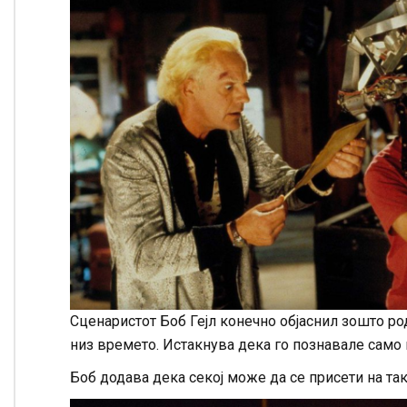
Сценаристот Боб Гејл конечно објаснил зошто ро
низ времето. Истакнува дека го познавале само ш
Боб додава дека секој може да се присети на та