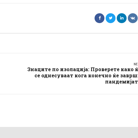
NE
Знаците по изолација: Проверете како 
се однесуваат кога конечно ќе завр
пандемијат