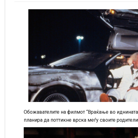
Обожавателите на филмот “Враќање во иднината”
планира да поттикне врска меѓу своите родители,