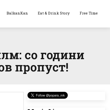
BalkanKan
Eat & Drink Story
Free Time
лм: со години
ов пропуст!