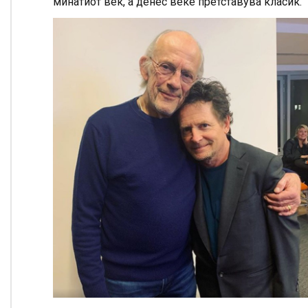
минатиот век, а денес веке претставува класик.