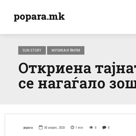
popara.mk
SUN STORY
МУЗИКА И ФИЛМ
Откриена тајна
се нагаѓало зо
popara
30 април, 2020
1
min
0
0