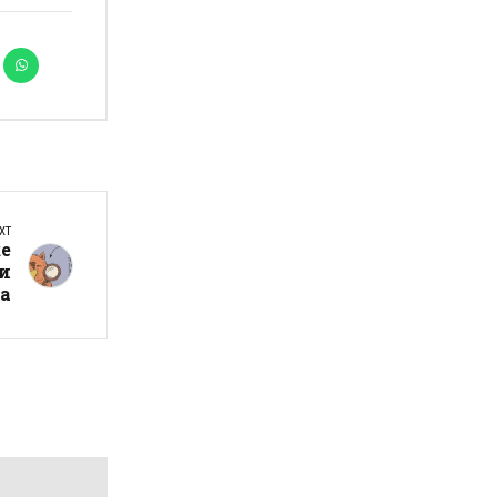
XT
ќе
ши
а