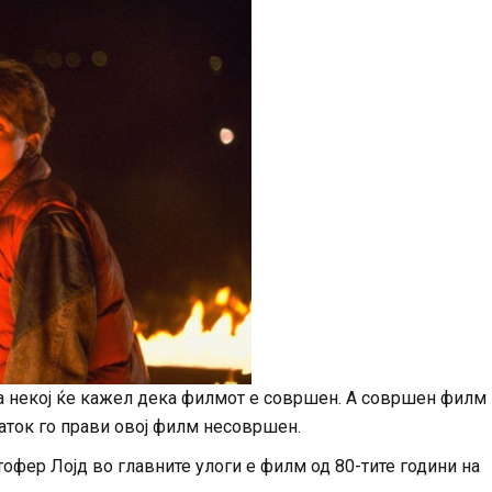
га некој ќе кажел дека филмот е совршен. А совршен филм
таток го прави овој филм несовршен.
тофер Лојд во главните улоги е филм од 80-тите години на