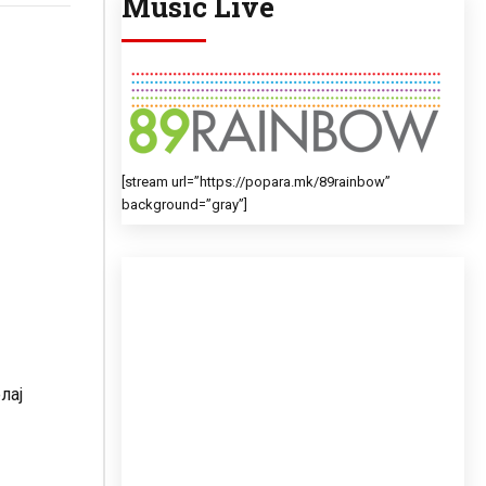
Music Live
[stream url=”https://popara.mk/89rainbow”
background=”gray”]
лај