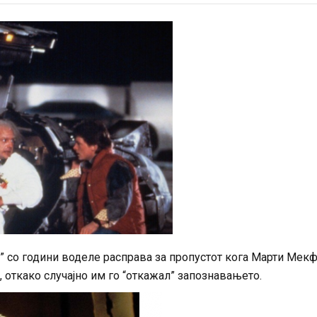
 со години воделе расправа за пропустот кога Марти Мекф
 откако случајно им го “откажал” запознавањето.