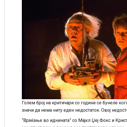
Голем број на критичари со години се бунеле ко
значи да нема ниту еден недостаток. Овој недос
“Враќање во иднината” со Мајкл Џеј Фокс и Крис