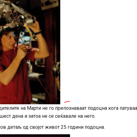
дителите на Марти не го препознаваат подоцна кога патува
ест дена и затоа не се сеќавале на него.
ков детаљ од својот живот 25 години подоцна.