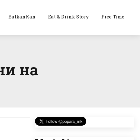
BalkanKan
Eat & Drink Story
Free Time
ни на