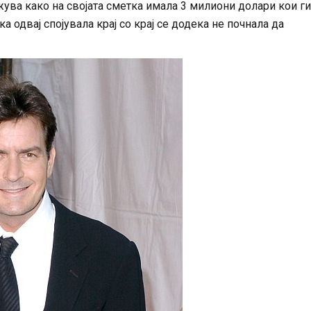
ажува како на својата сметка имала 3 милиони долари кои ги
 одвај спојувала крај со крај се додека не почнала да