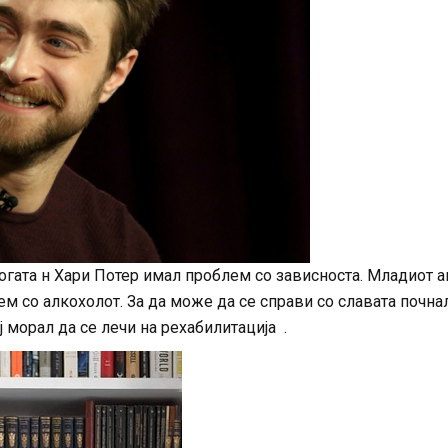
огата н Хари Потер имал проблем со зависноста. Младиот а
ем со алкохолот. За да може да се справи со славата почна
морал да се лечи на рехабилитација .