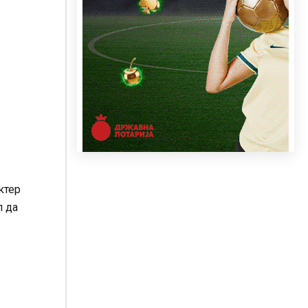
ктер
л да