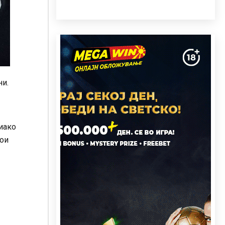
ни.
 иако
кои