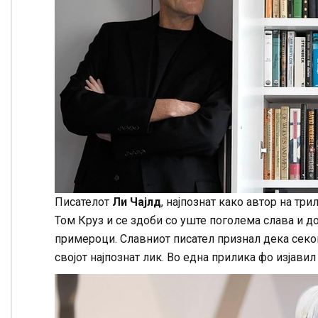
Писателот
Ли Чајлд
, најпознат како автор на тр
Том Круз и се здоби со уште поголема слава и д
примероци. Славниот писател признал дека секог
својот најпознат лик. Во една прилика фо изјавил