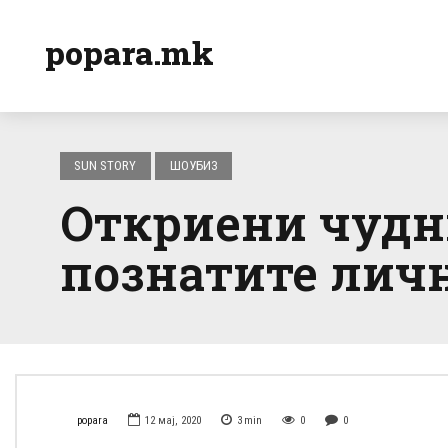
popara.mk
SUN STORY
ШОУБИЗ
Откриени чудни
познатите личн
popara
12 мај, 2020
3
min
0
0