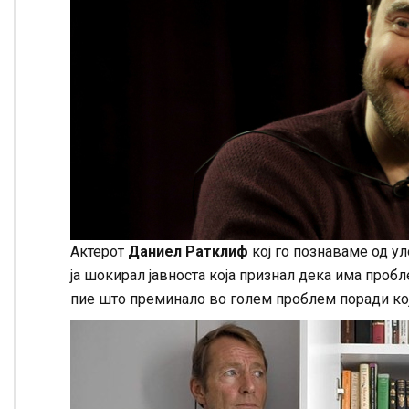
Актерот
Даниел Ратклиф
кој го познаваме од ул
ја шокирал јавноста која признал дека има пробл
пие што преминало во голем проблем поради кој 