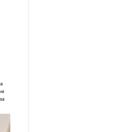
на
ни
за