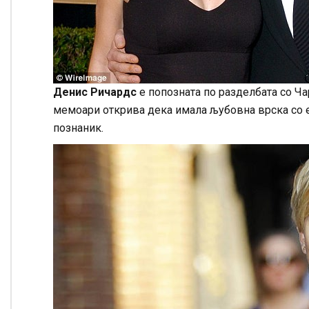
Денис Ричардс
е попозната по разделбата со Ча
мемоари открива дека имала љубовна врска со е
познаник.