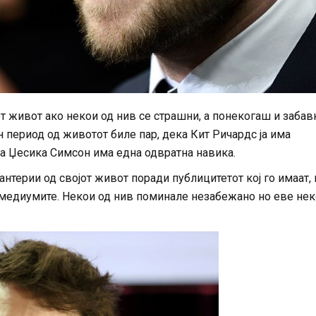
от живот ако некои од нив се страшни, а понекогаш и забав
 период од животот биле пар, дека Кит Ричардс ја има
ка Џесика Симсон има една одвратна навика.
антерии од својот живот поради публицитетот кој го имаат,
д медиумите. Некои од нив поминале незабежано но еве не