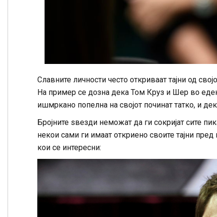
Славните личности често откриваат тајни од свој
На пример се дозна дека Том Круз и Шер во еден
ишмркано попелна на својот починат татко, и де
Бројните ѕвезди неможат да ги сокријат сите пик
некои сами ги имаат откриено своите тајни пре
кои се интересни: