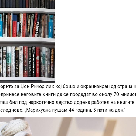
илерите за Џек Ричер лик кој беше и екранизиран од страна 
опринесе неговите книги да се продадат во околу 70 милио
аш бил под наркотично дејство додека работел на книгите 
 следново: „Марихуана пушам 44 години, 5 пати на ден.“