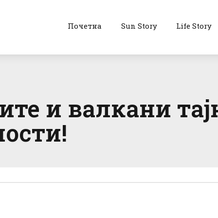
Почетна
Sun Story
Life Story
те и валкани тај
ости!