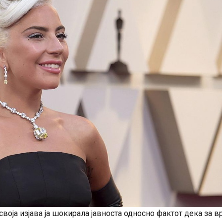
своја изјава ја шокирала јавноста односно фактот дека за 