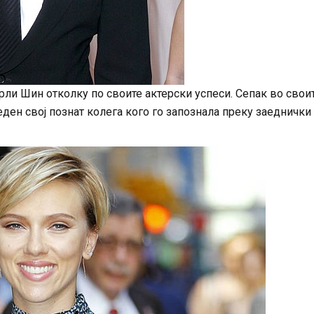
рли Шин отколку по своите актерски успеси. Сепак во свои
ден свој познат колега кого го запознала преку заеднички