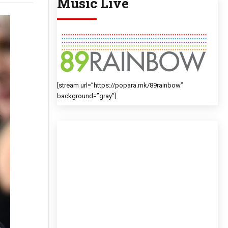
Music Live
[stream url=”https://popara.mk/89rainbow”
background=”gray”]