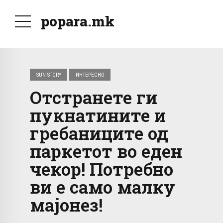
popara.mk
SUN STORY
ИНТЕРЕСНО
Отстранете ги
пукнатините и
гребаниците од
паркетот во еден
чекор! Потребно
ви е само малку
мајонез!