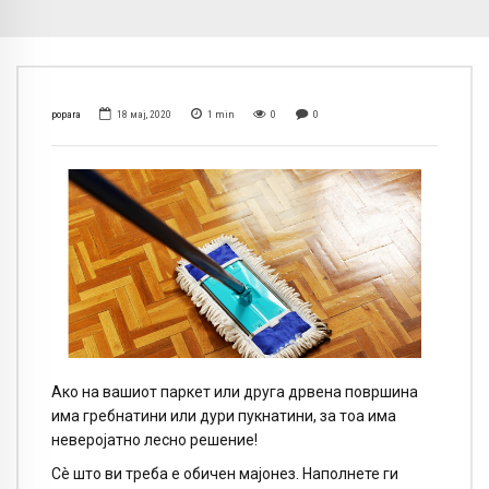
popara
18 мај, 2020
1
min
0
0
Ако на вашиот паркет или друга дрвена површина
има гребнатини или дури пукнатини, за тоа има
неверојатно лесно решение!
Сè што ви треба е обичен мајонез. Наполнете ги