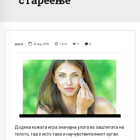
popara
20 мај, 2020
1
min
0
0
Додека кожата игра значајна улога во заштитата на
телото, таа е исто така и најчувствителниот орган.