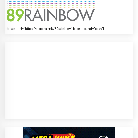
[stream url=”https://popara.mk/89rainbow” background=”gray”]