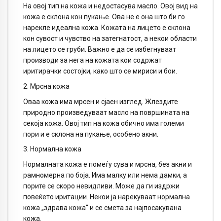
На овој тип на кожа и недостасува масло. Овој вид на
кожа е склона кон пукање. Ова не е она што би го
нарекле идеална кожа. Кожата на лицето е склона
кон сувост и чувство на затегнатост, а некои области
на лицето се груби. Важно е да се избегнуваат
производи за нега на кожата кои содржат
иритирачки состојки, како што се мириси и бои.
2. Мрсна кожа
Оваа кожа има мрсен и сјаен изглед. Жлездите
природно произведуваат масло на површината на
секоја кожа. Овој тип на кожа обично има големи
пори и е склона на пукање, особено акни.
3. Нормална кожа
Нормалната кожа е помеѓу сува и мрсна, без акни и
рамномерна по боја. Има малку или нема дамки, а
порите се скоро невидливи. Може да ги издржи
повеќето иритации. Некои ја нарекуваат нормална
кожа „здрава кожа“ и се смета за најпосакувана
кожа.