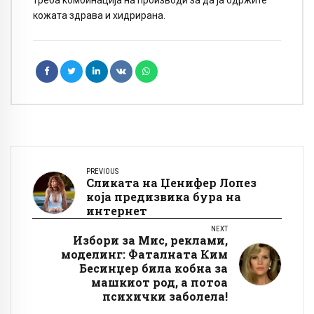
треба комбинација на производи за да ја одржите
кожата здрава и хидрирана.
PREVIOUS
Сликата на Џенифер Лопез
која предизвика бура на
интернет
NEXT
Избори за Мис, реклами,
моделинг: Фаталната Ким
Бесинџер била кобна за
машкиот род, а потоа
психички заболела!