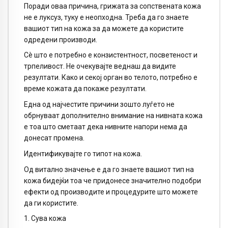
Поради оваа причина, грижата за сопствената кожа
не е луксуз, туку е неопходна. Треба да го знаете
вашиот тип на кожа за да можете да користите
одредени производи.
Сè што е потребно е конзистентност, посветеност и
трпеливост. Не очекувајте веднаш да видите
резултати. Како и секој орган во телото, потребно е
време кожата да покаже резултати.
Една од најчестите причини зошто луѓето не
обрнуваат дополнително внимание на нивната кожа
е тоа што сметаат дека нивните напори нема да
донесат промена.
Идентификувајте го типот на кожа.
Од витално значење е да го знаете вашиот тип на
кожа бидејќи тоа че придонесе значително подобри
ефекти од производите и процедурите што можете
да ги користите.
1. Сува кожа