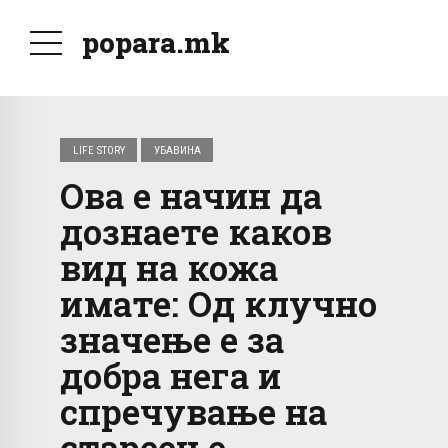
popara.mk
LIFE STORY
УБАВИНА
Ова е начин да
дознаете каков
вид на кожа
имате: Од клучно
значење е за
добра нега и
спречување на
стареење