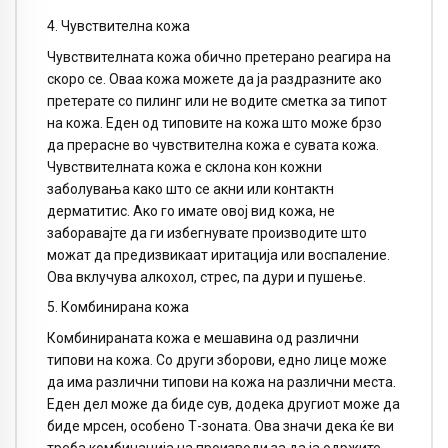
4. Чувствителна кожа
Чувствителната кожа обично претерано реагира на
скоро се. Оваа кожа можете да ја раздразните ако
претерате со пилинг или не водите сметка за типот
на кожа. Еден од типовите на кожа што може брзо
да прерасне во чувствителна кожа е сувата кожа.
Чувствителната кожа е склона кон кожни
заболувања како што се акни или контактн
дерматитис. Ако го имате овој вид кожа, не
заборавајте да ги избегнувате производите што
можат да предизвикаат иритација или воспаление.
Ова вклучува алкохол, стрес, па дури и пушење.
5. Комбинирана кожа
Комбинираната кожа е мешавина од различни
типови на кожа. Со други зборови, едно лице може
да има различни типови на кожа на различни места.
Еден дел може да биде сув, додека другиот може да
биде мрсен, особено Т-зоната. Ова значи дека ќе ви