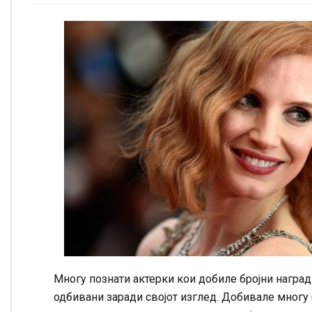
Многу познати актерки кои добиле бројни награди
одбивани заради својот изглед. Добивале многу 