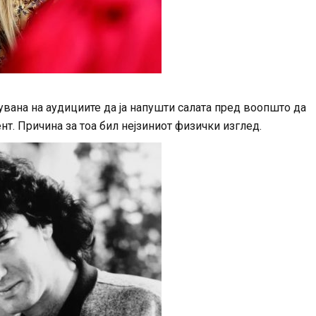
увана на аудициите да ја напушти салата пред воопшто да
нт. Причина за тоа бил нејзиниот физички изглед.