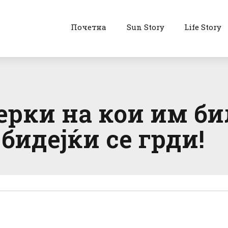
Почетна
Sun Story
Life Story
рки на кои им би
бидејќи се грди!