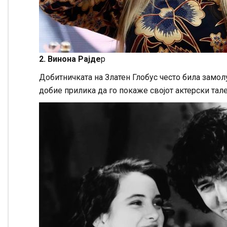
2. Винона Рајде
р
Добитничката на Златен Глобус често била замол
добие прилика да го покаже својот актерски тале