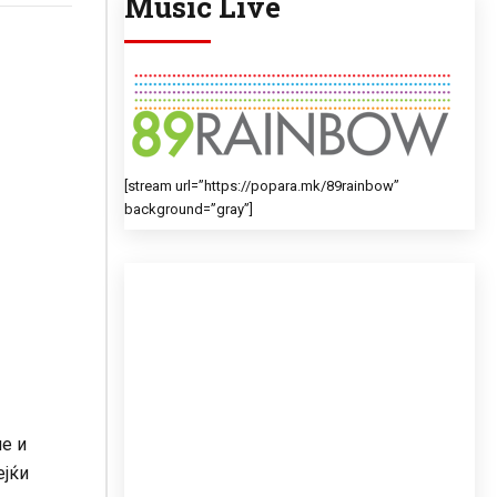
Music Live
[stream url=”https://popara.mk/89rainbow”
background=”gray”]
ле и
ејќи