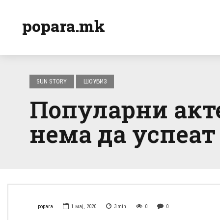
popara.mk
SUN STORY
ШОУБИЗ
Популарни акте
нема да успеат 
popara
1 мај, 2020
3
min
0
0