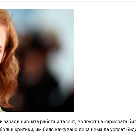
 заради нивната работа и талент, во текот на кариерата би
болни критики, им било кажувано дека нема да успеат бид