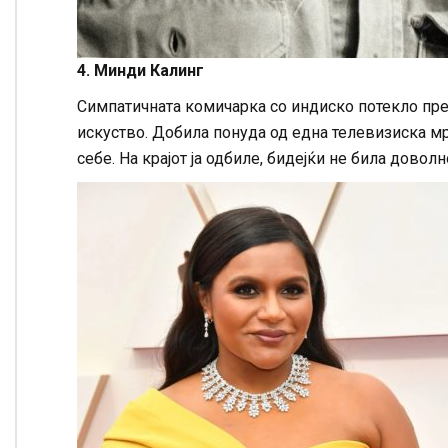
4. Минди Калинг
Симпатичната комичарка со индиско потекло пр
искуство. Добила понуда од една телевизиска мр
себе. На крајот ја одбиле, бидејќи не била доволн