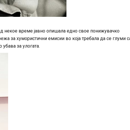
ед некое време јавно опишала едно свое понижувачко
ежа за хумористични емисии во која требала да се глуми 
о убава за улогата.