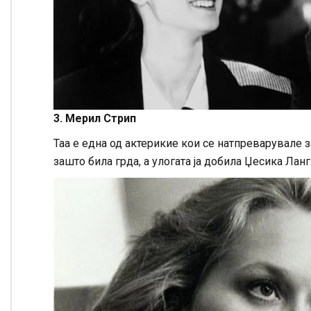
3. Мерил Стрип
Таа е една од актерикие кои се натпреварувале 
зашто била грда, а улогата ја добила Џесика Ланг