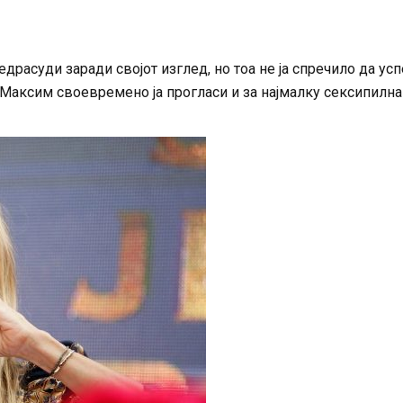
едрасуди заради својот изглед, но тоа не ја спречило да ус
Максим своевремено ја прогласи и за најмалку сексипилна