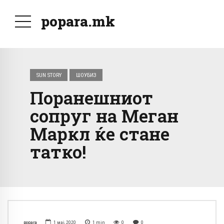
popara.mk
SUN STORY
ШОУБИЗ
Поранешниот
сопруг на Меган
Маркл ќе стане
татко!
popara
1 мај, 2020
1
min
0
0