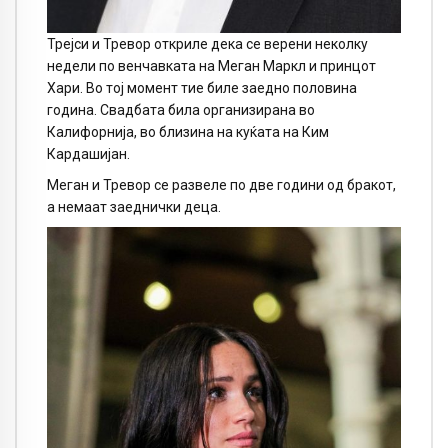
Трејси и Тревор откриле дека се верени неколку
недели по венчавката на Меган Маркл и принцот
Хари. Во тој момент тие биле заедно половина
година. Свадбата била организирана во
Калифорнија, во близина на куќата на Ким
Кардашијан.
Меган и Тревор се развеле по две години од бракот,
а немаат заеднички деца.