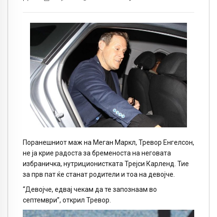
Поранешниот маж на Меган Маркл, Тревор Енгелсон,
не ја крие радоста за бременоста на неговата
избраничка, нутриционистката Трејси Карленд. Тие
за прв пат ќе станат родители и тоа на девојче.
“Девојче, едвај чекам да те запознаам во
септември”, открил Тревор.