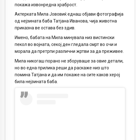
покажа извонредна храброст.
Актерката Мила Јововиќ еднаш објави фотографија
од нејзината баба Татјана Иванова, чија животна
приказна ве остава без здив.
Имено, бабата на Мила минувала низ вистински
пекол во војната, секој ден гледала смрт во очи и
морала да претрпи различни жртви за да преживее.
Мила никогаш порано не зборуваше за овие детали,
но во една прилика реши да раскаже низ што
помина Татјана и да им покаже на сите каков херој
била нејзината баба.