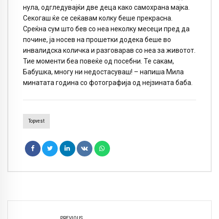
нула, одгледувајќи две деца како самохрана мајка.
Секогаш ќе се сеќавам колку беше прекрасна.
Среќна сум што бев со неа неколку месеци пред да
почине, ја носев на прошетки додека беше во
инвалидска количка и разговарав со неа за животот.
Тие моменти беа повеќе од посебни. Те сакам,
Бабушка, многу ни недостасуваш! – напиша Мила
минатата година со фотографија од нејзината баба.
Topvest
PREVIOUS