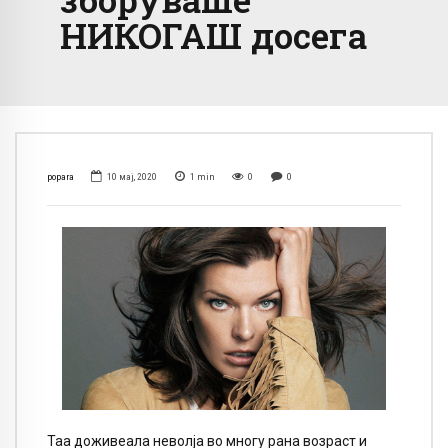
НИКОГАШ досега
popara
10 мај, 2020
1
min
0
0
Таа доживеала неволја во многу рана возраст и