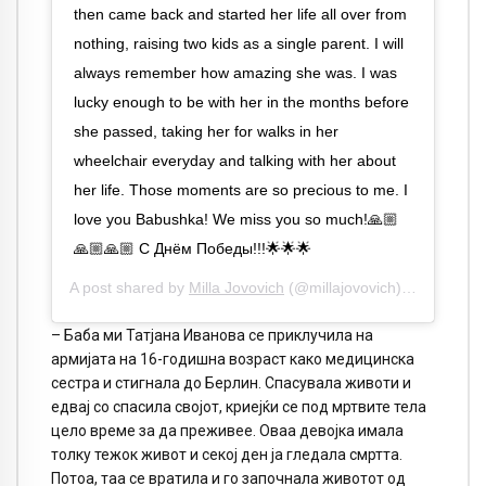
then came back and started her life all over from
nothing, raising two kids as a single parent. I will
always remember how amazing she was. I was
lucky enough to be with her in the months before
she passed, taking her for walks in her
wheelchair everyday and talking with her about
her life. Those moments are so precious to me. I
love you Babushka! We miss you so much!🙏🏼
🙏🏼🙏🏼 С Днём Победы!!!🌟🌟🌟
A post shared by
Milla Jovovich
(@millajovovich) on
May 9, 
– Баба ми Татјана Иванова се приклучила на
армијата на 16-годишна возраст како медицинска
сестра и стигнала до Берлин. Спасувала животи и
едвај со спасила својот, криејќи се под мртвите тела
цело време за да преживее. Оваа девојка имала
толку тежок живот и секој ден ја гледала смртта.
Потоа, таа се вратила и го започнала животот од