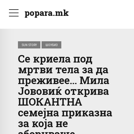
popara.mk
SUN STORY
ШОУБИЗ
Се криела под
мртви тела за да
преживее… Мила
Јововиќ открива
ШОКАНТНА
семејна приказна
за која не
зборуваше