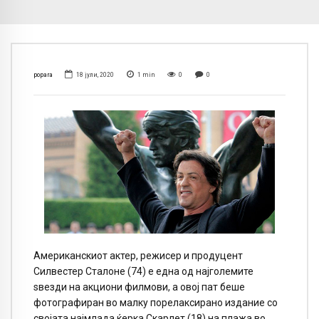
popara
18 јули, 2020
1
min
0
0
Американскиот актер, режисер и продуцент
Силвестер Сталоне (74) е една од најголемите
sвезди на акциони филмови, а овој пат беше
фотографиран во малку порелаксирано издание со
својата најмлада ќерка Скарлет (18) на плажа во