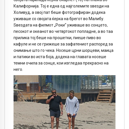
Калифорнија. Тој е една од најголемите sвезди на
Холивуд, а овој пат беше фотографиран додека
уживаше со својата ќерка на брегот во Малибу.
Ѕвездата на филмот „Роки“ уживаше во сонцето,
песокот и океанот во четвртокот попладне, а во таа
прилика тој беше на прошетки, пиеше пиво во
кафуле и не се грижеше за зафатениот распоред за
снимање што го чека. Носеше црни шорцеви, маица
и патики во иста боја, додека на главата носеше
темни очила за сонце, кои изгледаа прекрасно на
него.