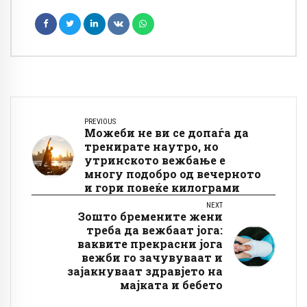
PREVIOUS
Можеби не ви се допаѓа да
тренирате наутро, но
утринското вежбање е
многу подобро од вечерното
и гори повеќе килограми
NEXT
Зошто бремените жени
треба да вежбаат јога:
ваквите прекрасни јога
вежби го зачувуваат и
зајакнуваат здравјето на
мајката и бебето