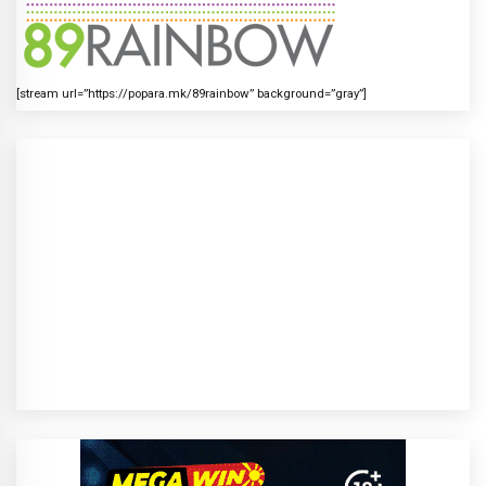
[stream url=”https://popara.mk/89rainbow” background=”gray”]