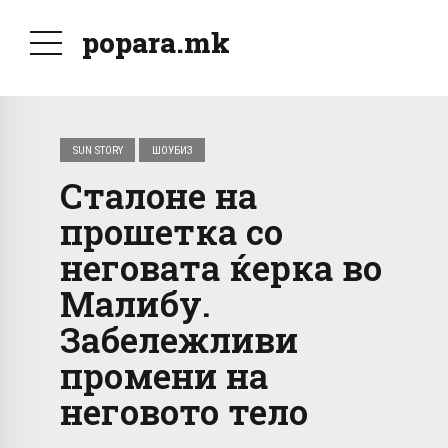
popara.mk
SUN STORY
ШОУБИЗ
Сталоне на
прошетка со
неговата ќерка во
Малибу.
Забележливи
промени на
неговото тело