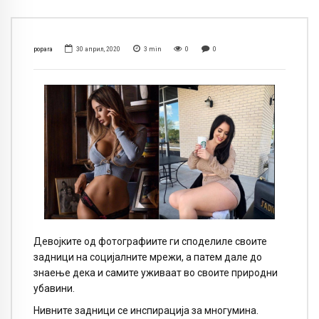
popara
30 април, 2020
3
min
0
0
Девојките од фотографиите ги споделиле своите
задници на социјалните мрежи, а патем дале до
знаење дека и самите уживаат во своите природни
убавини.
Нивните задници се инспирација за многумина.