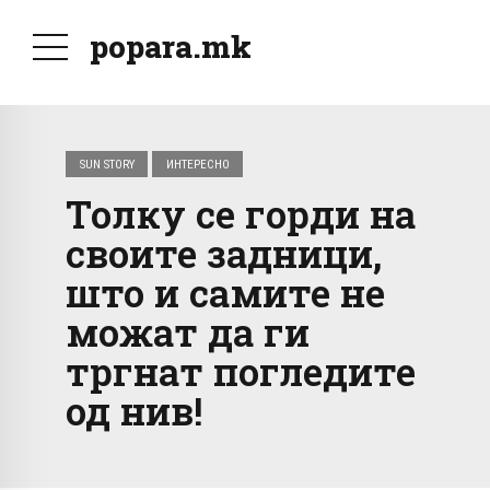
popara.mk
SUN STORY
ИНТЕРЕСНО
Толку се горди на
своите задници,
што и самите не
можат да ги
тргнат погледите
од нив!