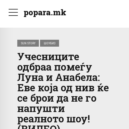
popara.mk
SUN STORY
ШОУБИЗ
Учесниците
одбраа помеѓу
Луна и Анабела:
Еве која од нив ќе
се брои да не го
напушти
реалното шоу!
(ВИДЕО)