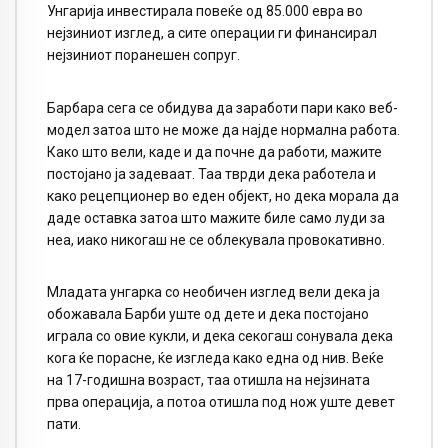
Унгарија инвестирала повеќе од 85.000 евра во
нејзиниот изглед, а сите операции ги финансирал
нејзиниот поранешен сопруг.
Барбара сега се обидува да заработи пари како веб-
модел затоа што не може да најде нормална работа.
Како што вели, каде и да почне да работи, мажите
постојано ја задеваат. Таа тврди дека работела и
како рецепционер во еден објект, но дека морала да
даде оставка затоа што мажите биле само луди за
неа, иако никогаш не се облекувала провокативно.
Младата унгарка со необичен изглед вели дека ја
обожавала Барби уште од дете и дека постојано
играла со овие кукли, и дека секогаш сонувала дека
кога ќе порасне, ќе изгледа како една од нив. Веќе
на 17-годишна возраст, таа отишла на нејзината
прва операција, а потоа отишла под нож уште девет
пати.