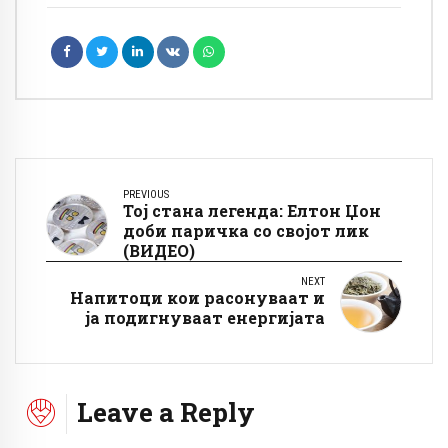
PREVIOUS
Тој стана легенда: Елтон Џон
доби паричка со својот лик
(ВИДЕО)
NEXT
Напитоци кои расонуваат и
ја подигнуваат енергијата
Leave a Reply