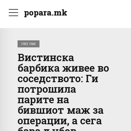
popara.mk
FREE TIME
Вистинска
барбика живее во
соседството: Ги
потрошила
парите на
бившиот маж за
операции, а сега
бара љубов