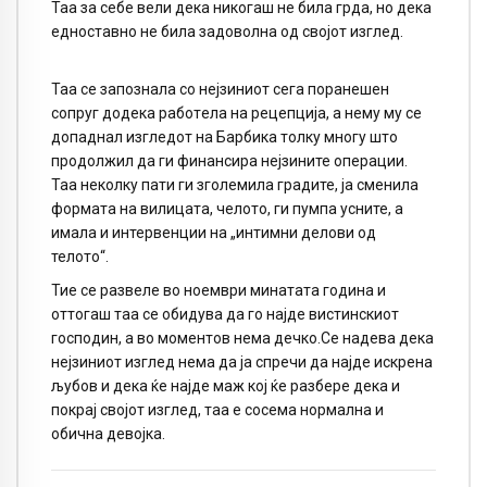
Таа за себе вели дека никогаш не била грда, но дека
едноставно не била задоволна од својот изглед.
Таа се запознала со нејзиниот сега поранешен
сопруг додека работeла на рецепција, а нему му се
допаднал изгледот на Барбика толку многу што
продолжил да ги финансира нејзините операции.
Таа неколку пати ги зголемила градите, ја сменила
формата на вилицата, челото, ги пумпа усните, а
имала и интервенции на „интимни делови од
телото“.
Тие се развеле во ноември минатата година и
оттогаш таа се обидува да го најде вистинскиот
господин, а во моментов нема дечко.Се надева дека
нејзиниот изглед нема да ја спречи да најде искрена
љубов и дека ќе најде маж кој ќе разбере дека и
покрај својот изглед, таа е сосема нормална и
обична девојка.