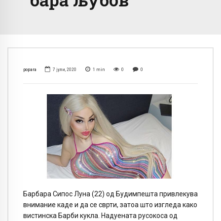
popara
7 јули, 2020
1
min
0
0
Барбара Сипос Луна (22) од Будимпешта привлекува
внимание каде и да се сврти, затоа што изгледа како
вистинска Барби кукла. Надуената русокоса од