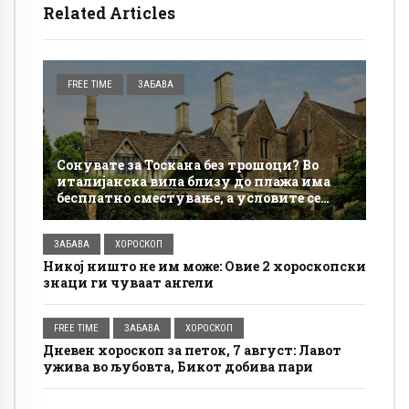
Related Articles
FREE TIME
ЗАБАВА
Сонувате за Тоскана без трошоци? Во
италијанска вила близу до плажа има
бесплатно сместување, а условите се
едноставни
ЗАБАВА
ХОРОСКОП
Никој ништо не им може: Овие 2 хороскопски
знаци ги чуваат ангели
FREE TIME
ЗАБАВА
ХОРОСКОП
Дневен хороскоп за петок, 7 август: Лавот
ужива во љубовта, Бикот добива пари