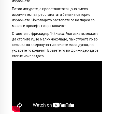
израмнете.
Потоа истурете ја преостанатата црна смеса,
израмнете, па преостанатата бела и повторно
израмнете. Чоколадото растопете го на пареа со
масло и прелијте го врз колачот.
Ставете во фрижидер 1-2 часа. Ако сакате, можете
да стопите уште малку чоколадо, па истурете го во
кесичка за замрзнувач и исечете мала дупка, па
украсете го колачот. Вратете го во фрижидер да се
стегне чоколадото.