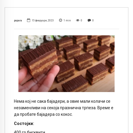
popara
15 февруари, 2023
1
min
0
0
Нема кој не сака бајадери, а овие мали колачи се
незаменливи на секоја празнична трпеза. Време е
да пробате бајадера со кокос.
Состојки:
400 гр бисквити