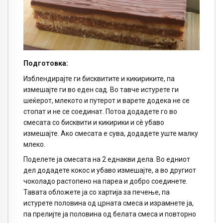
Подготовка:
Изблендирајте ги бисквитите и кикириките, па
измешајте ги во еден сад. Во тавче истурете ги
шеќерот, млекото и путерот и варете додека не се
стопат и не се соединат. Потоа додадете го во
смесата со бисквити и кикирики и сè убаво
измешајте. Ако смесата е сува, додадете уште малку
млеко.
Поделете ја смесата на 2 еднакви дела. Во едниот
дел додадете кокос и убаво измешајте, а во другиот
чоколадо растопено на пареа и добро соединете.
Тавата обложете ја со хартија за печење, па
истурете половина од црната смеса и израмнете ја,
па прелијте ја половина од белата смеса и повторно