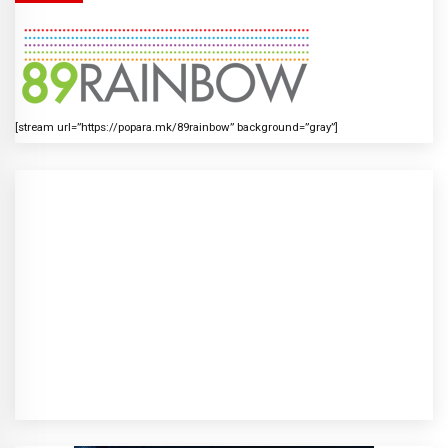
[stream url=”https://popara.mk/89rainbow” background=”gray”]