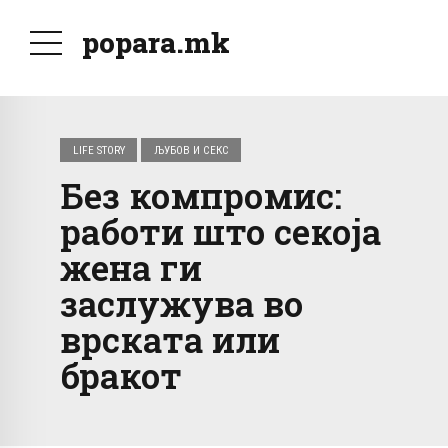
popara.mk
LIFE STORY
ЉУБОВ И СЕКС
Без компромис:
работи што секоја
жена ги
заслужува во
врската или
бракот