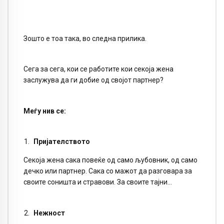
Зошто е тоа така, во следна прилика.
Сега за сега, кои се работите кои секоја жена
заслужува да ги добие од својот партнер?
Меѓу нив се:
Пријателството
Секоја жена сака повеќе од само љубовник, од само
дечко или партнер. Сака со мажот да разговара за
своите соништа и стравови. За своите тајни…
Нежност