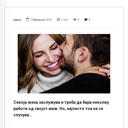
popara
19 февруари, 2023
1
min
0
0
Секоја жена заслужува и треба да бара неколку
работи од својот маж. Но, најчесто тоа не се
случува…