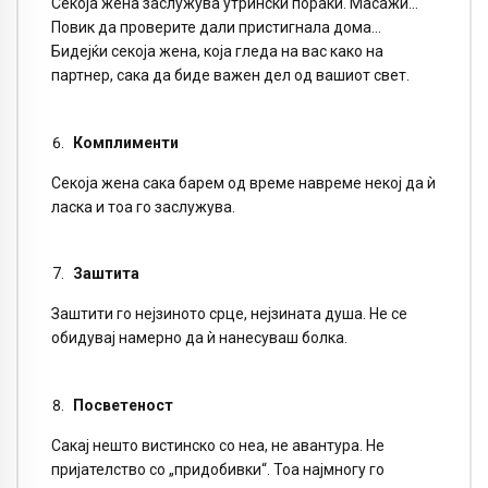
Секоја жена заслужува утрински пораки. Масажи…
Повик да проверите дали пристигнала дома…
Бидејќи секоја жена, која гледа на вас како на
партнер, сака да биде важен дел од вашиот свет.
Комплименти
Секоја жена сака барем од време навреме некој да ѝ
ласка и тоа го заслужува.
Заштита
Заштити го нејзиното срце, нејзината душа. Не се
обидувај намерно да ѝ нанесуваш болка.
Посветеност
Сакај нешто вистинско со неа, не авантура. Не
пријателство со „придобивки“. Тоа најмногу го