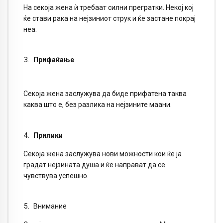
На секоја жена ѝ требаат силни прегратки. Некој кој
ќе стави рака на нејзиниот струк и ќе застане покрај
неа.
Прифаќање
Секоја жена заслужува да биде прифатена таква
каква што е, без разлика на нејзините маани.
Прилики
Секоја жена заслужува нови можности кои ќе ја
градат нејзината душа и ќе направат да се
чувствува успешно.
Внимание