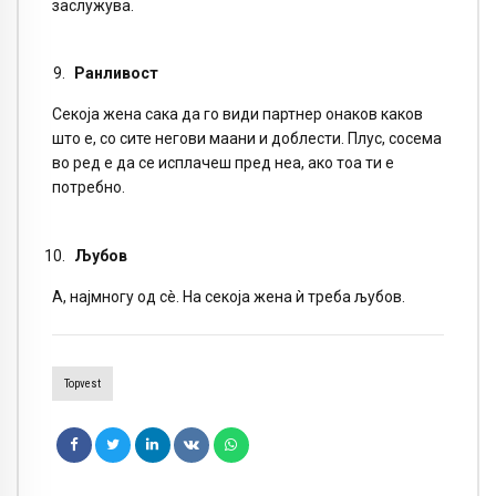
заслужува.
Ранливост
Секоја жена сака да го види партнер онаков каков
што е, со сите негови маани и доблести. Плус, сосема
во ред е да се исплачеш пред неа, ако тоа ти е
потребно.
Љубов
А, најмногу од сè. На секоја жена ѝ треба љубов.
Topvest