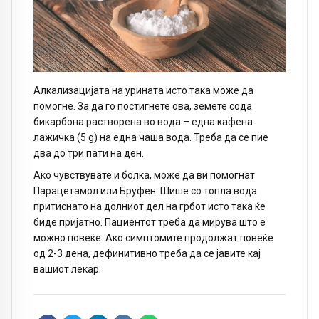
Алкализацијата на урината исто така може да
помогне. За да го постигнете ова, земете сода
бикарбона растворена во вода – една кафена
лажичка (5 g) на една чаша вода. Треба да се пие
два до три пати на ден.
Ако чувствувате и болка, може да ви помогнат
Парацетамол или Бруфен. Шише со топла вода
притиснато на долниот дел на грбот исто така ќе
биде пријатно. Пациентот треба да мирува што е
можно повеќе. Ако симптомите продолжат повеќе
од 2-3 дена, дефинитивно треба да се јавите кај
вашиот лекар.