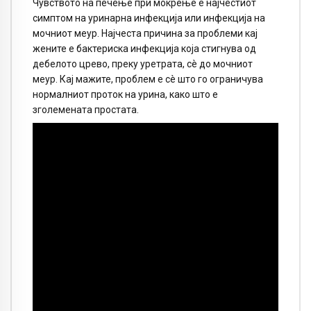
Чувството на печење при мокрење е најчестиот
симптом на уринарна инфекција или инфекција на
мочниот меур. Најчеста причина за проблеми кај
жените е бактериска инфекција која стигнува од
дебелото црево, преку уретрата, сè до мочниот
меур. Кај мажите, проблем е сè што го ограничува
нормалниот проток на урина, како што е
зголемената простата.