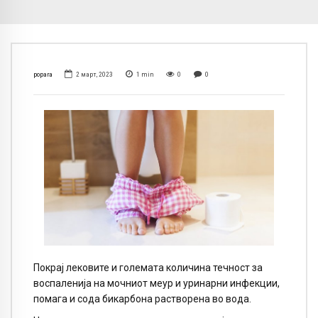
popara
2 март, 2023
1
min
0
0
Покрај лековите и големата количина течност за
воспаленија на мочниот меур и уринарни инфекции,
помага и сода бикарбона растворена во вода.