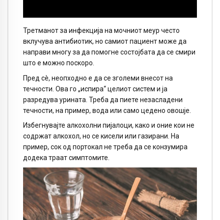
Третманот за инфекција на мочниот меур често
вклучува антибиотик, но самиот пациент може да
направи многу за да помогне состојбата да се смири
што е можно поскоро.
Пред сè, неопходно е да се зголеми внесот на
течности. Ова го „испира“ целиот систем и ја
разредува урината. Треба да пиете незасладени
течности, на пример, вода или само цедено овошје.
Избегнувајте алкохолни пијалоци, како и оние кои не
содржат алкохол, но се кисели или газирани. На
пример, сок од портокал не треба да се конзумира
додека траат симптомите.