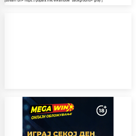
[stream url=”https://popara.mk/89rainbow” background=”gray”]