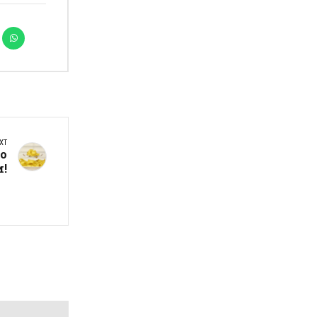
XT
но
и!