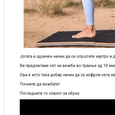
Јогата е одличен начин да се опуштите наутро и д
Ви предлагаме сет на вежби во траење од 10 ми
Ова е исто така добар начин да се исфрли сета не
Почнете да вежбате!
Погледнете го планот за обука: