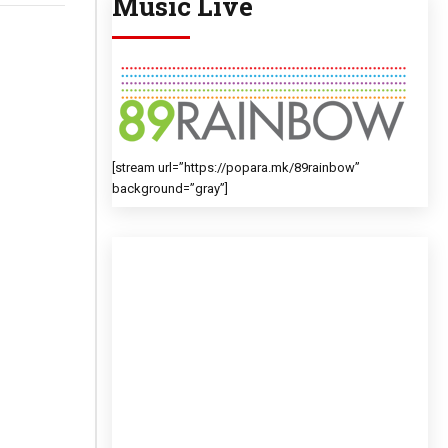
Music Live
[stream url=”https://popara.mk/89rainbow”
background=”gray”]