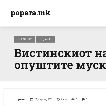
popara.mk
LIFE STORY
ЗДРАВЈЕ
Вистинскиот на
опуштите муску
popara
17 јануари, 2023
1
min
0
0