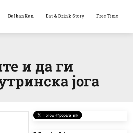
BalkanKan
Eat & Drink Story
Free Time
те и да ги
утринска јога