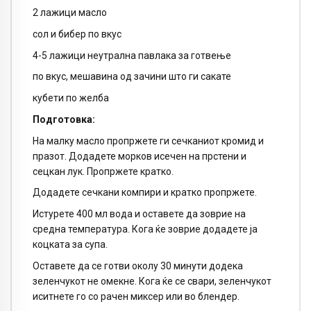
2 лажици масло
сол и бибер по вкус
4-5 лажици неутрална павлака за готвење
по вкус, мешавина од зачини што ги сакате
кубети по желба
Подготовка
:
На малку масло пропржете ги сечканиот кромид и
празот. Додадете морков исечен на прстени и
сецкан лук. Пропржете кратко.
Додадете сечкани компири и кратко пропржете.
Истурете 400 мл вода и оставете да зоврие на
средна температура. Кога ќе зоврие додадете ја
коцката за супа.
Оставете да се готви околу 30 минути додека
зеленчукот не омекне. Кога ќе се свари, зеленчукот
иситнете го со рачен миксер или во блендер.