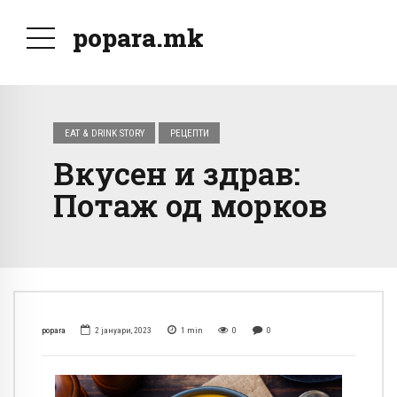
popara.mk
EAT & DRINK STORY
РЕЦЕПТИ
Вкусен и здрав:
Потаж од морков
popara
2 јануари, 2023
1
min
0
0