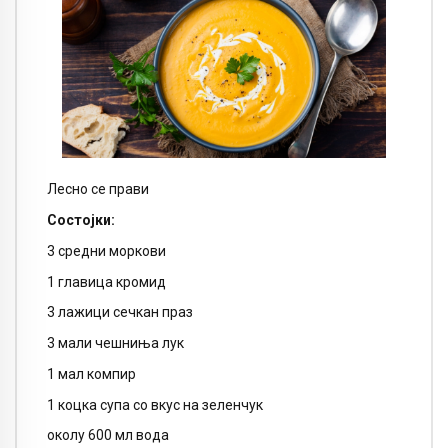
Лесно се прави
Состојки
:
3 средни моркови
1 главица кромид
3 лажици сечкан праз
3 мали чешниња лук
1 мал компир
1 коцка супа со вкус на зеленчук
околу 600 мл вода