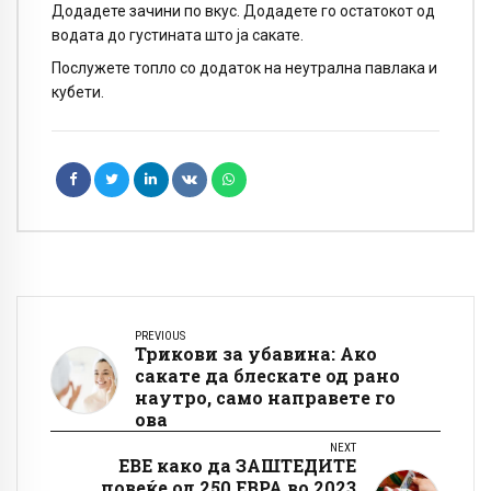
Додадете зачини по вкус. Додадете го остатокот од
водата до густината што ја сакате.
Послужете топло со додаток на неутрална павлака и
кубети.
PREVIOUS
Трикови за убавина: Ако
сакате да блескате од рано
наутро, само направете го
ова
NEXT
ЕВЕ како да ЗАШТЕДИТЕ
повеќе од 250 ЕВРА во 2023