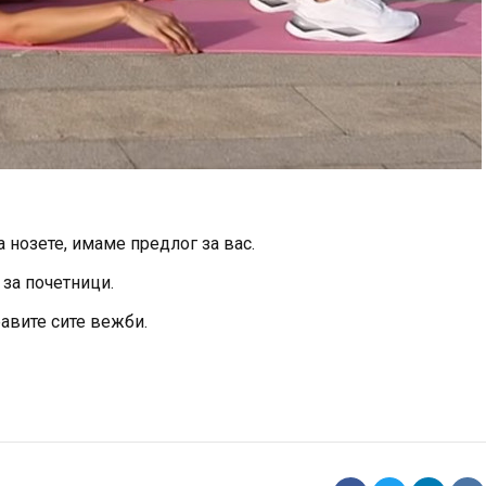
 нозете, имаме предлог за вас.
 за почетници.
равите сите вежби.