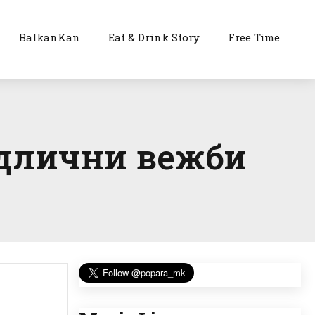
BalkanKan
Eat & Drink Story
Free Time
одлични вежби