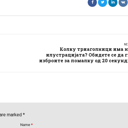
NE
Колку триаголници има н
илустрацијата? Обидете се да 
изброите за помалку од 20 секун
 are marked *
Name
*