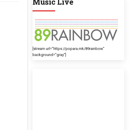
Music Live
[stream url=”https://popara.mk/89rainbow”
background=”gray”]