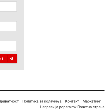
NT
приватност
Политика за колачиња
Контакт
Маркетинг
Направи ја popara.mk Почетна страна