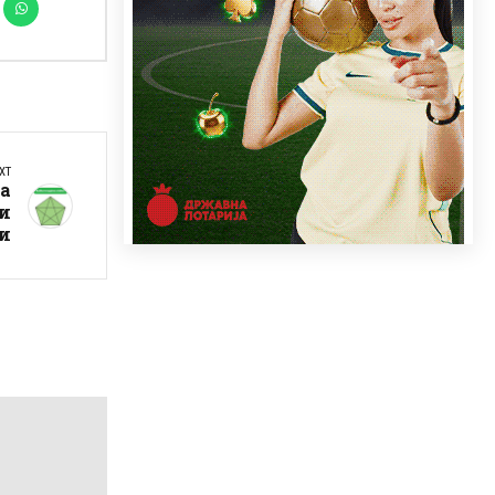
XT
а
ги
ди