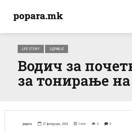
popara.mk
LIFE STORY
ЗДРАВЈЕ
Водич за почет
за тонирање на
popara
27 февруари, 2023
1
min
0
0