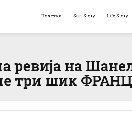
Почетна
Sun Story
Life Story
 ревија на Шанел
вие три шик ФРАН