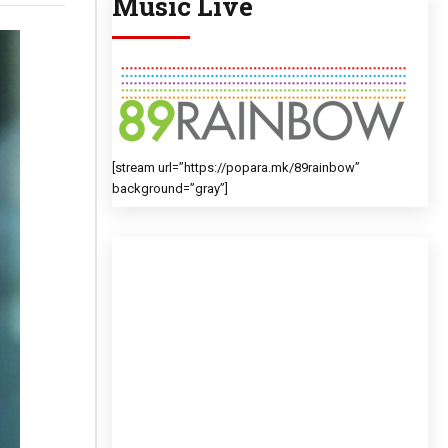
Music Live
[stream url=”https://popara.mk/89rainbow”
background=”gray”]