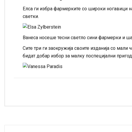
Елса ги избра фармерките со широки ногавици на
светки.
Ванеса носеше тесни светло сини фармерки и ша
Сите три ги заокружија своите изданија со мали
бидат добар избор за малку поспецијални пригод