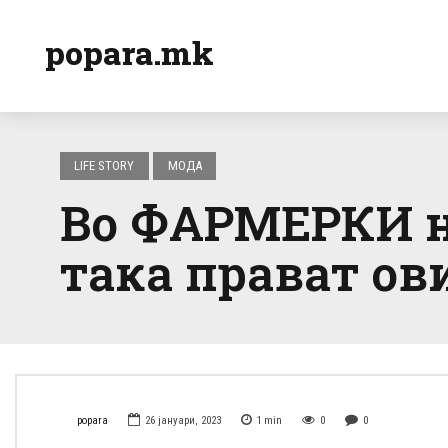
popara.mk
LIFE STORY
МОДА
Во ФАРМЕРКИ на
така прават о
popara
26 јануари, 2023
1
min
0
0