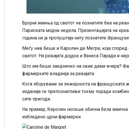
Бројни имиња од светот на познатите беа на реви
Париската модна недела. Презентацијата на креа
година не ја пропуштија ниту познатите Француз
Меѓу нив беше и Каролин де Мегре, која според
светот. На ревијата дојдоа и Ванеса Паради и не
Што им беше заедничко на овие дами вчера? Фар
фармерките владееја за ревијата.
Кога зборуваме за лежерноста на француската 
изданија се препознатливи токму поради комбин
сите пригоди.
На пример, Керолин носеше обична бела маичка и
избледено црни фармерки.