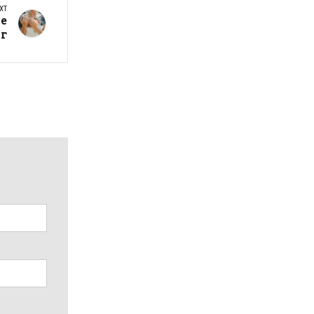
XT
те
г