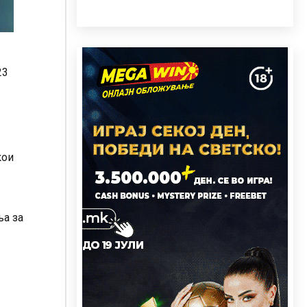
23
кои
ња за