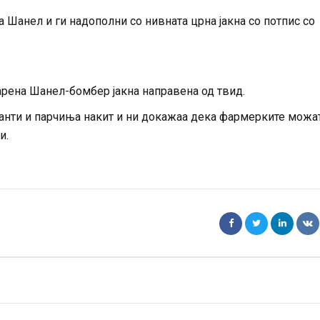
 Шанел и ги надополни со нивната црна јакна со потпис со
рена Шанел-бомбер јакна направена од твид.
 чанти и парчиња накит и ни докажаа дека фармерките можа
и.