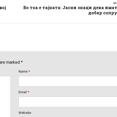
NE
вој
Во тоа е тајната: Јасни знаци дека има
добар сопру
 are marked *
Name
*
Email
*
Website