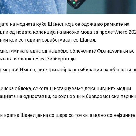
јата на модната куќа Шанел, која се одржа во рамките на
ции од новата колекција на висока мода за пролет/лето 20
инки кои со години соработуваат со Шанел.
 многумина е една од најдобро облечените Французинки во
јзината колешка Елса Зилберштајн.
мерки! Имено, сите три избраа комбинации на облека во 
женска облека, секогаш истакнуваме дека нивните модни
ацијата на едноставни, секојдневни и безвременски парчи
 кратка Шанел јакна со шара со точки, заедно со нејзините